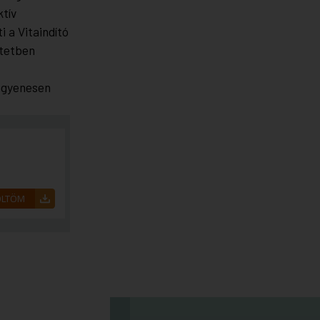
ktív
 a Vitaindító
ötetben
ingyenesen
ÖLTÖM