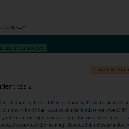
S TÁRSADALOM
EDENCEI MÉDIAKUTATÁS
KÖNYVBEMUTATÓ, 
identitás 2.
Médiatudományi Intézet Médiatudományi Könyvtárának 19. k
2
. címmel. A korábban, azonos címmel kiadott könyvben (MK 1
eghatározó tömegmédia és az identitás viszonyrendszerét 
ülönböző aspektusokból és még különbözőbb módszerekkel. 