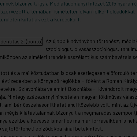
lennek bizonyult, így a Médiatudományi Intézet 2015 nyarán 
 szervezett a témában, ismételten olyan felkért előadókkal,
erületén kutatják ezt a kérdéskört.
Az újabb kiadványban történész, média
szociológus, olvasásszociológus, tanulm
 miközben az elméleti trendek esszéisztikus számbavétele 
ott és a mai köztudatban is csak esetlegesen előforduló ter
ti évtizedekben a környező régiókba – főként a Román Királ
ületekre, Szlavóniába valamint Boszniába – kivándorolt mag
ja. Mintegy százezernyi nincstelen magyar földműves válasz
t, ami bár összehasonlíthatatlanul közelebb volt, mint az Új
án mégis kilátástalannak bizonyult a megmaradás szempontj
nya ezekbe a kevéssé ismert és ma már forrásaikban is neh
 sajtótörténeti epizódokba kínál betekintést.
anulmánya az erdélyi vegyes házasságokról és a vegyes csalá