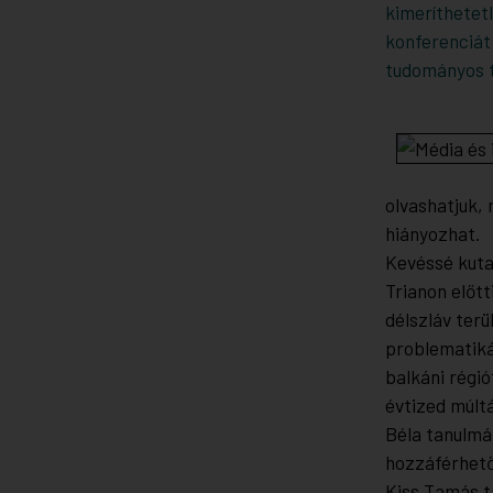
kimeríthetet
konferenciát
tudományos t
olvashatjuk,
hiányozhat.
Kevéssé kutat
Trianon előt
délszláv ter
problematiká
balkáni régió
évtized múlt
Béla tanulmá
hozzáférhető
Kiss Tamás t