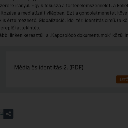
erére irányul. Egyik fókusza a történelemszemlélet, a kolle
ltozása a mediatizált világban. Ezt a gondolatmenetet követi
k is értelmezhető,
Globalizáció, idő, tér, identitás
című, (a k
ereplő) áttekintés.
lábbi linken keresztül, a „Kapcsolódó dokumentumok” közül 
Média és identitás 2. (PDF)
LET
SA