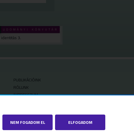
identitás 3.
PUBLIKÁCIÓINK
RÓLUNK
IMPRESSZUM
SZERZŐI JOGOK
ADATVÉDELMI BEÁLLÍTÁSOK
NEM FOGADOM EL
ELFOGADOM