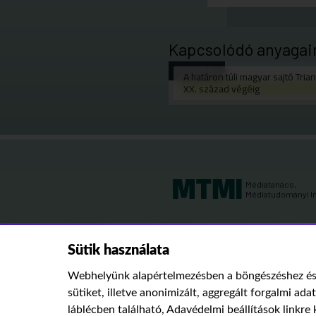
Kapcsolódó anyagai
KIADVÁNY
A határon túli magyar sajtó Tria
XX. század végéig
Médiatanács,
Médiatudományi I
Sütik használata
Webhelyünk alapértelmezésben a böngészéshez és 
sütiket, illetve anonimizált, aggregált forgalmi ada
láblécben található,
Adavédelmi beállítások
linkre 