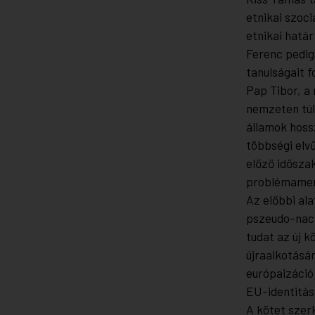
etnikai szoci
etnikai határ
Ferenc pedig
tanulságait f
Pap Tibor, a
nemzeten túl
államok hoss
többségi elv
előző idősza
problémament
Az előbbi ala
pszeudo-naci
tudat az új k
újraalkotásár
európaizáció 
EU-identitás
A kötet szerk