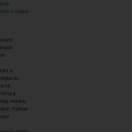
újabb
 akik a maguk
kutató
ányait
sem
ület a
yságba és
yarok
totta a
világ, néhány
ából. Makkai
ezen
dokon belüli