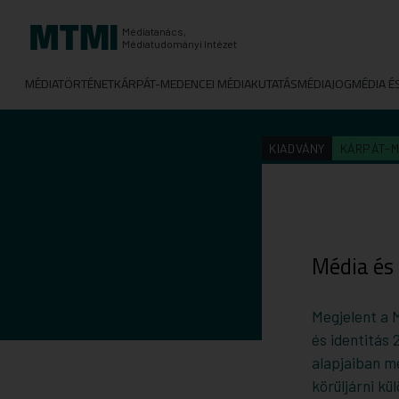
Médiatanács,
Médiatudományi Intézet
MÉDIATÖRTÉNET
KÁRPÁT-MEDENCEI MÉDIAKUTATÁS
MÉDIAJOG
MÉDIA É
KIADVÁNY
KÁRPÁT-M
Média és 
Megjelent a 
és identitás 
alapjaiban m
körüljárni k