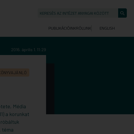
KERESÉS AZ INTÉZET ANYAGAI KÖZÖTT
Keresé
indítása
PUBLIKÁCIÓINK
RÓLUNK
ENGLISH
2016. április 1. 11:29
KÖNYVAJÁNLÓ
ötete,
Média
1) a korunkat
próbáltuk
A téma