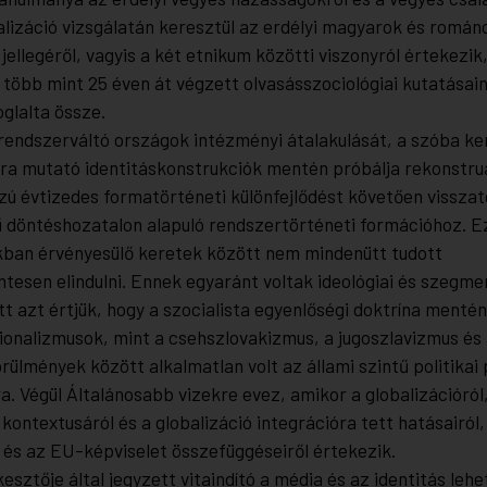
alizáció vizsgálatán keresztül az erdélyi magyarok és román
 jellegéről, vagyis a két etnikum közötti viszonyról értekezi
 több mint 25 éven át végzett olvasásszociológiai kutatásai
oglalta össze.
 rendszerváltó országok intézményi átalakulását, a szóba ke
ra mutató identitáskonstrukciók mentén próbálja rekonstruá
zú évtizedes formatörténeti különfejlődést követően visszat
ű döntéshozatalon alapuló rendszertörténeti formációhoz. 
kban érvényesülő keretek között nem mindenütt tudott
esen elindulni. Ennek egyaránt voltak ideológiai és szegmen
tt azt értjük, hogy a szocialista egyenlőségi doktrína mentén
onalizmusok, mint a csehszlovakizmus, a jugoszlavizmus és 
örülmények között alkalmatlan volt az állami szintű politika
a. Végül Általánosabb vizekre evez, amikor a globalizációról
kontextusáról és a globalizáció integrációra tett hatásairól,
 és az EU-képviselet összefüggéseiről értekezik.
esztője által jegyzett vitaindító a média és az identitás leh