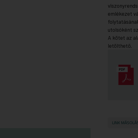
viszonyrendsz
emlékezet vá
folytatásána
utolsóként sz
A kötet az a
letölthető.
LINK MÁSOLÁ