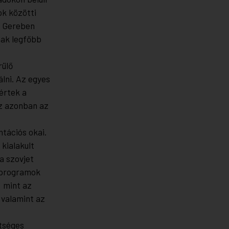
ok közötti
k, Gereben
nak legfőbb
rülő
lni. Az egyes
értek a
Ez azonban az
tációs okai.
 kialakult
a szovjet
i programok
, mint az
 valamint az
etséges