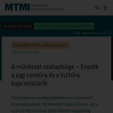
Médiatanács,
Keresés
Menü
Médiatudományi Intézet
kinyitása
kinyit
KERESÉS AZ INTÉZET ANYAGAI KÖZÖTT
Keresés
BLOGBEJEGYZÉS
KÁRPÁT-MEDENCEI MÉDIAKUTATÁS
indítása
2016. december 20. 14:57
KÖNYVBEMUTATÓ, KÖNYVAJÁNLÓ
Paul Kearns
A művészet szabadsága – Esszék
a jogi cenzúra és a kultúra
kapcsolatáról
Paul Kearns esszégyűjteménye a művészet
szabadságának történetét foglalja össze, és a
szerző közvetlenül 2000 előttől napjainkig