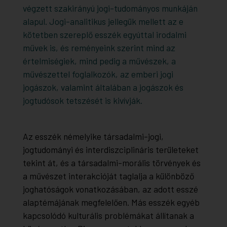
végzett szakirányú jogi-tudományos munkáján
alapul. Jogi-analitikus jellegük mellett az e
kötetben szereplő esszék egyúttal irodalmi
művek is, és reményeink szerint mind az
értelmiségiek, mind pedig a művészek, a
művészettel foglalkozók, az emberi jogi
jogászok, valamint általában a jogászok és
jogtudósok tetszését is kivívják.
Az esszék némelyike társadalmi-jogi,
jogtudományi és interdiszciplináris területeket
tekint át, és a társadalmi-morális törvények és
a művészet interakcióját taglalja a különböző
joghatóságok vonatkozásában, az adott esszé
alaptémájának megfelelően. Más esszék egyéb
kapcsolódó kulturális problémákat állítanak a