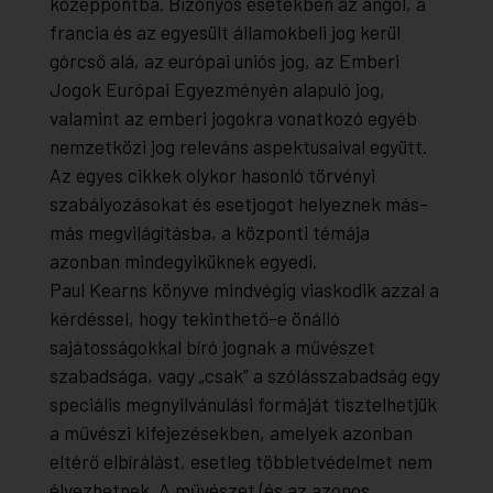
középpontba. Bizonyos esetekben az angol, a
francia és az egyesült államokbeli jog kerül
górcső alá, az európai uniós jog, az Emberi
Jogok Európai Egyezményén alapuló jog,
valamint az emberi jogokra vonatkozó egyéb
nemzetközi jog releváns aspektusaival együtt.
Az egyes cikkek olykor hasonló törvényi
szabályozásokat és esetjogot helyeznek más-
más megvilágításba, a központi témája
azonban mindegyiküknek egyedi.
Paul Kearns könyve mindvégig viaskodik azzal a
kérdéssel, hogy tekinthető-e önálló
sajátosságokkal bíró jognak a művészet
szabadsága, vagy „csak” a szólásszabadság egy
speciális megnyilvánulási formáját tisztelhetjük
a művészi kifejezésekben, amelyek azonban
eltérő elbírálást, esetleg többletvédelmet nem
élvezhetnek. A művészet (és az azonos