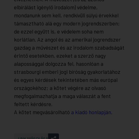
elbírálást igénylő irodalom) védelme,
mondanunk sem kell, rendkívüli súlyú érvekkel
támasztható alá egy modern jogrendszerben;
de ezzel együtt is, e védelem soha nem
korlátlan. Az angol és az amerikai jogrendszer
gazdag a művészet és az irodalom szabadságát
érintő esetekben, ezeket a szerző nagy
alapossággal dolgozza fel, hasonlóan a
strasbourgi emberi jogi bíróság gyakorlatához
és egyes kérdések tekintetében más európai
országokéhoz; a kötet végére az olvasó
megfogalmazhatja a maga válaszát a fent
feltett kérdésre.
A kötet megvásárolható
a kiadó honlapján
.
LINK MÁSOLÁSA