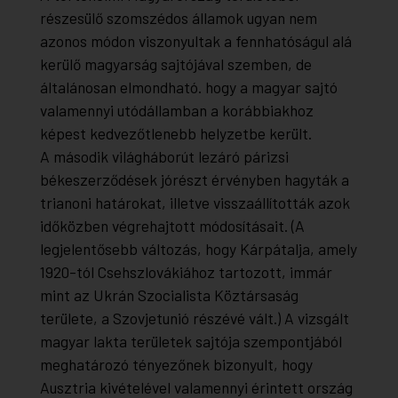
részesülő szomszédos államok ugyan nem
azonos módon viszonyultak a fennhatóságul alá
kerülő magyarság sajtójával szemben, de
általánosan elmondható. hogy a magyar sajtó
valamennyi utódállamban a korábbiakhoz
képest kedvezőtlenebb helyzetbe került.
A második világháborút lezáró párizsi
békeszerződések jórészt érvényben hagyták a
trianoni határokat, illetve visszaállították azok
időközben végrehajtott módosításait. (A
legjelentősebb változás, hogy Kárpátalja, amely
1920-tól Csehszlovákiához tartozott, immár
mint az Ukrán Szocialista Köztársaság
területe, a Szovjetunió részévé vált.) A vizsgált
magyar lakta területek sajtója szempontjából
meghatározó tényezőnek bizonyult, hogy
Ausztria kivételével valamennyi érintett ország