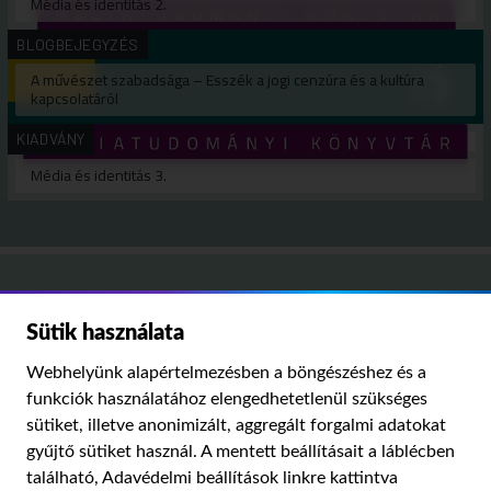
Média és identitás 2.
BLOGBEJEGYZÉS
A művészet szabadsága – Esszék a jogi cenzúra és a kultúra
kapcsolatáról
KIADVÁNY
Média és identitás 3.
Médiatanács,
Sütik használata
Médiatudományi Intézet
Webhelyünk alapértelmezésben a böngészéshez és a
funkciók használatához elengedhetetlenül szükséges
Kutatási területeink:
sütiket, illetve anonimizált, aggregált forgalmi adatokat
MÉDIATÖRTÉNET
KÁRPÁT-MEDENCEI MÉDIAKUTATÁS
MÉDIAJOG
gyűjtő sütiket használ. A mentett beállításait a láblécben
MÉDIA ÉS TÁRSADALOM
található,
Adavédelmi beállítások
linkre kattintva