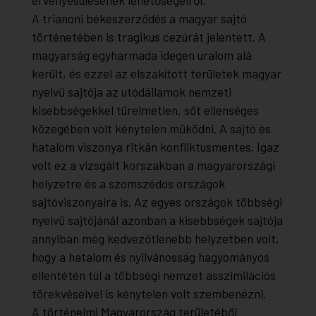
érvényesülésének lehetőségeiről.
A trianoni békeszerződés a magyar sajtó
történetében is tragikus cezúrát jelentett. A
magyarság egyharmada idegen uralom alá
került, és ezzel az elszakított területek magyar
nyelvű sajtója az utódállamok nemzeti
kisebbségekkel türelmetlen, sőt ellenséges
közegében volt kénytelen működni. A sajtó és
hatalom viszonya ritkán konfliktusmentes. Igaz
volt ez a vizsgált korszakban a magyarországi
helyzetre és a szomszédos országok
sajtóviszonyaira is. Az egyes országok többségi
nyelvű sajtójánál azonban a kisebbségek sajtója
annyiban még kedvezőtlenebb helyzetben volt,
hogy a hatalom és nyilvánosság hagyományos
ellentétén túl a többségi nemzet asszimilációs
törekvéseivel is kénytelen volt szembenézni.
A történelmi Magyarország területéből