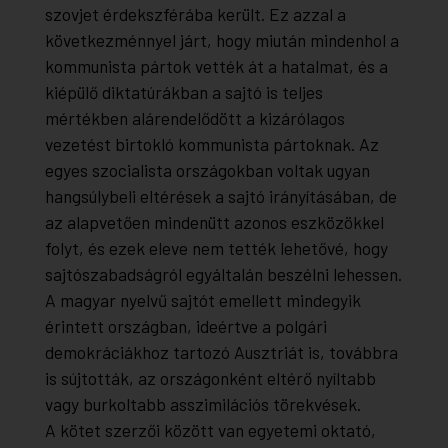
szovjet érdekszférába került. Ez azzal a
következménnyel járt, hogy miután mindenhol a
kommunista pártok vették át a hatalmat, és a
kiépülő diktatúrákban a sajtó is teljes
mértékben alárendelődött a kizárólagos
vezetést birtokló kommunista pártoknak. Az
egyes szocialista országokban voltak ugyan
hangsúlybeli eltérések a sajtó irányításában, de
az alapvetően mindenütt azonos eszközökkel
folyt, és ezek eleve nem tették lehetővé, hogy
sajtószabadságról egyáltalán beszélni lehessen.
A magyar nyelvű sajtót emellett mindegyik
érintett országban, ideértve a polgári
demokráciákhoz tartozó Ausztriát is, továbbra
is sújtották, az országonként eltérő nyíltabb
vagy burkoltabb asszimilációs törekvések.
A kötet szerzői között van egyetemi oktató,