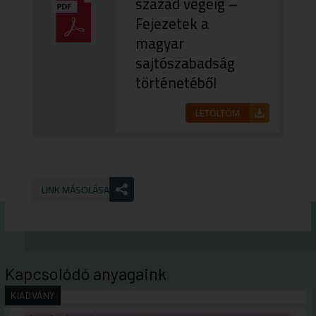
század végéig –
Fejezetek a
magyar
sajtószabadság
történetéből
LETÖLTÖM
LINK MÁSOLÁSA
Kapcsolódó anyagaink
KIADVÁNY