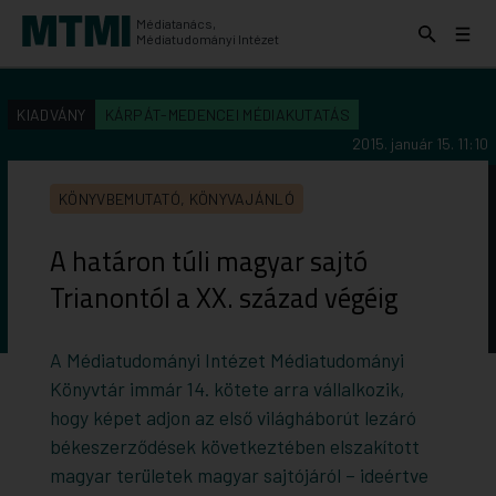
Médiatanács,
Keresés
Menü
Médiatudományi Intézet
kinyitása
kinyit
KERESÉS AZ INTÉZET ANYAGAI KÖZÖTT
Keresés
KIADVÁNY
KÁRPÁT-MEDENCEI MÉDIAKUTATÁS
indítása
2015. január 15. 11:10
KÖNYVBEMUTATÓ, KÖNYVAJÁNLÓ
A határon túli magyar sajtó
Trianontól a XX. század végéig
A Médiatudományi Intézet Médiatudományi
Könyvtár immár 14. kötete arra vállalkozik,
hogy képet adjon az első világháborút lezáró
békeszerződések következtében elszakított
magyar területek magyar sajtójáról – ideértve