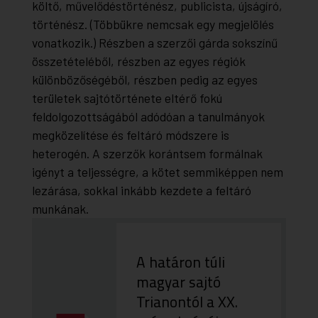
költő, művelődéstörténész, publicista, újságíró,
történész. (Többükre nemcsak egy megjelölés
vonatkozik.) Részben a szerzői gárda sokszínű
összetételéből, részben az egyes régiók
különbözőségéből, részben pedig az egyes
területek sajtótörténete eltérő fokú
feldolgozottságából adódóan a tanulmányok
megközelítése és feltáró módszere is
heterogén. A szerzők korántsem formálnak
igényt a teljességre, a kötet semmiképpen nem
lezárása, sokkal inkább kezdete a feltáró
munkának.
A határon túli
magyar sajtó
Trianontól a XX.