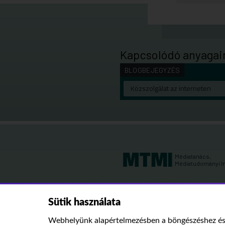
Kapcsolódó anyagai
BLOGBEJEGYZÉS
Közszolgálat az interneten
Médiatanács,
Médiatudományi I
Sütik használata
Webhelyünk alapértelmezésben a böngészéshez és 