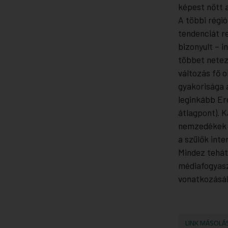
képest nőtt a
A többi régió
tendenciát r
bizonyult – 
többet netez
változás fő o
gyakorisága 
leginkább Erd
átlagpont). K
nemzedékek k
a szülők inte
Mindez tehát
médiafogyaszt
vonatkozásá
LINK MÁSOLÁ