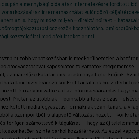
csupán a mennyiségi oldala (az internetezésre fordított idő
i vonatkozásai (az internethasználat különböző céljai) érdek
anem az is, hogy mindez milyen – direkt/indirekt – hatással 
tömegtájékoztatási eszközök használatára, ami esetünkbe
gi közszolgálati médiafelületeket érinti.
asználat több vonatkozásban is megkerülhetetlen a határon 
édiafogyasztásával kapcsolatos folyamatok megismerése
l, ez már előző kutatásaink eredményeiből is kitűnik. Az i
áthatatlanul szerteágazó konkrét tartalmak hozzáférhetős
 hozott forradalmi változást az információáramlás hagyom
pest. Miután az utóbbiak – leginkább a televíziózás – elsőso
lyhez kötött médiafogyasztási formáknak számítanak, a világ
bból a szempontból is alapvető változást hozott – konkréta
s tér igen számottevő kitágulását –, hogy az új telekommun
 köszönhetően szinte bárhol hozzáférhető. Az ezzel kapcso
 gyakorlat vizsgálatát is először illesztettük kutatási temat