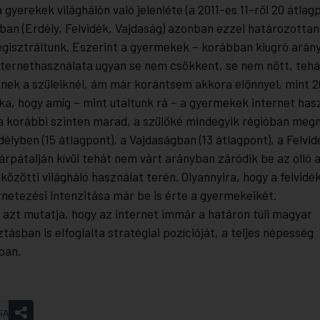
 gyerekek világhálón való jelenléte (a 2011-es 11-ről 20 átlagp
ban (Erdély, Felvidék, Vajdaság) azonban ezzel határozottan
egisztráltunk. Eszerint a gyermekek – korábban kiugró arán
internethasználata ugyan se nem csökkent, se nem nőtt, tehá
nek a szüleiknél, ám már korántsem akkora előnnyel, mint 2
ka, hogy amíg – mint utaltunk rá – a gyermekek internet has
a korábbi szinten marad, a szülőké mindegyik régióban megn
élyben (15 átlagpont), a Vajdaságban (13 átlagpont), a Felvid
árpátalján kívül tehát nem várt arányban záródik be az olló 
özötti világháló használat terén. Olyannyira, hogy a felvidé
rnetezési intenzitása már be is érte a gyermekeikét.
 azt mutatja, hogy az internet immár a határon túli magyar
ásban is elfoglalta stratégiai pozícióját, a teljes népesség
ban.
SA