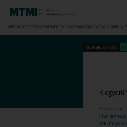
Médiatanács,
Médiatudományi Intézet
MÉDIATÖRTÉNET
KÁRPÁT-MEDENCEI MÉDIAKUTATÁS
MÉDIAJOG
MÉDIA É
BLOGBEJEGYZÉS
KÁ
Kiegyenl
Határon túli
internethasz
tekintélyese