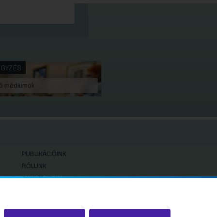
EGYZÉS
tó médiumok
PUBLIKÁCIÓINK
RÓLUNK
IMPRESSZUM
SZERZŐI JOGOK
ADATVÉDELMI BEÁLLÍTÁSOK