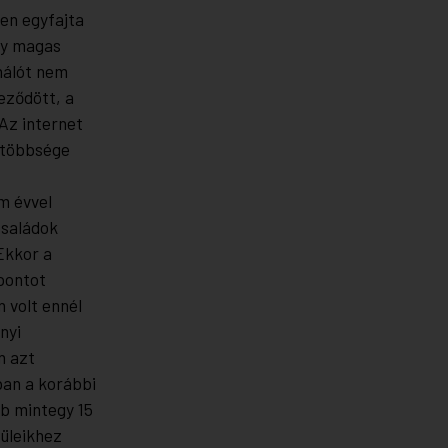
en egyfajta
agy magas
ghálót nem
eződött, a
Az internet
ő többsége
m évvel
családok
 Ekkor a
pontot
 volt ennél
nyi
n azt
ban a korábbi
bb mintegy 15
züleikhez