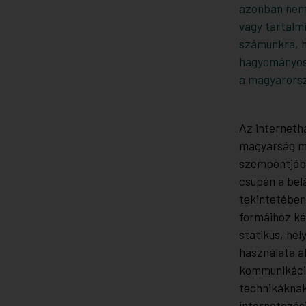
azonban nem 
vagy tartalm
számunkra, h
hagyományos 
a magyarorszá
Az interneth
magyarság m
szempontjábó
csupán a bel
tekintetében
formáihoz ké
statikus, he
használata a
kommunikáció
technikáknak
internetezési