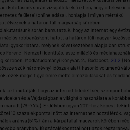
ni kutatásunk során vizsgáltuk első ízben, hogy a televízió 
ernetes felületei (online adásai, honlapjai) milyen mértékű
got élveznek a határon túli magyarság körében.
diakutatásunk során bemutattuk, hogy az internet egy évtiz
rmációs robbanásként hatott a határon túli magyar közöss
atai gyakorlatára, melynek következtében alapjaiban strukt
obos Ferenc: Nemzeti identitás, asszimiláció és médiahasznál
ág körében, Médiatudományi Könyvár, 2., Budapest,
2012
.) N
ndössze szűk háromévnyi időszak alatt hasonló volumenű vá
tók, ezek mégis figyelemre méltó elmozdulásokat és tenden
rok azt mutatják, hogy az internet lefedettség szempontjáb
Felvidéken és a Vajdaságban a világháló használata a korább
n maradt (79–74%). Erdélyben ugyan 2011-hez képest tekint
özel 10 százalékponttal nőtt az internethez hozzáférők, vag
nálók aránya (61%), ám a kárpátaljai magyarok körében még 
agyobb arányban, 18 százalékponttal nőtt azok részaránya,