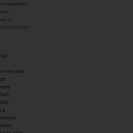
 növekedése),
esek
van a
n elsősorban
túli
nternet nem
ége
ányos
rban
háló
n a
ikációs
latos
ikáink közé.