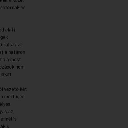
csatornák és
ed alatt
égek
urálta azt
at a határon
oha a most
ltozások nem
ciákat
ól vezető két
an mért igen
élyes
yis az
ennél is
 akik