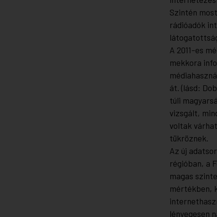
Szintén mosta
rádióadók int
látogatottsá
A 2011-es mé
mekkora info
médiahasznál
át. (lásd: D
túli magyars
vizsgált, mi
voltak várha
tükröznek.
Az új adatso
régióban, a 
magas szinte
mértékben, k
internethasz
lényegesen n