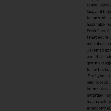
rendelkeznek
kiegyenlítőd
fokon stabili
használók ré
Felvidéken é
tehát egyre 
médiahaszná
Jellemző az 
ezelőtt mind
gyermektagjai
felnőttek kö
(Erdélyben a
jelentősebb: 
intenzitással
mutatják, ho
magas szinte
átlagponttal