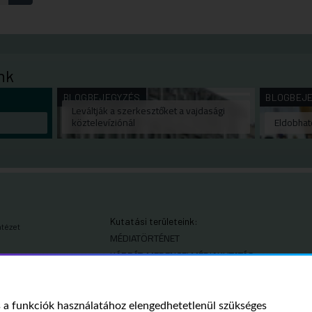
nk
BLOGBEJEGYZÉS
BLOGBEJ
Leváltják a szerkesztőket a vajdasági
köztelevíziónál
Eldobha
Kutatási területeink:
ntézet
MÉDIATÖRTÉNET
KÁRPÁT-MEDENCEI MÉDIAKUTATÁS
MÉDIAJOG
MÉDIA ÉS TÁRSADALOM
a funkciók használatához elengedhetetlenül szükséges