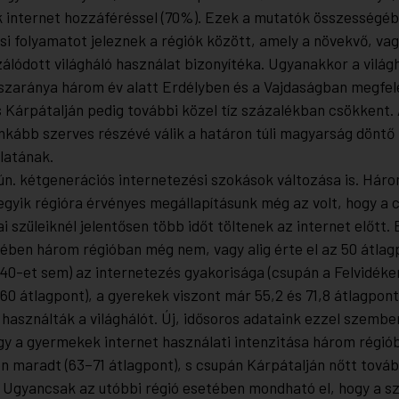
 internet hozzáféréssel (70%). Ezek a mutatók összességéb
ési folyamatot jeleznek a régiók között, amely a növekvő, v
zálódott világháló használat bizonyítéka. Ugyanakkor a vilá
szaránya három év alatt Erdélyben és a Vajdaságban megfel
s Kárpátalján pedig további közel tíz százalékban csökkent. 
inkább szerves részévé válik a határon túli magyarság dönt
latának.
ún. kétgenerációs internetezési szokások változása is. Háro
egyik régióra érvényes megállapításunk még az volt, hogy a 
 szüleiknél jelentősen több időt töltenek az internet előtt.
rében három régióban még nem, vagy alig érte el az 50 átlag
 40-et sem) az internetezés gyakorisága (csupán a Felvidéken
60 átlagpont), a gyerekek viszont már 55,2 és 71,8 átlagpont
 használták a világhálót. Új, idősoros adataink ezzel szembe
gy a gyermekek internet használati intenzitása három régió
n maradt (63–71 átlagpont), s csupán Kárpátalján nőtt tová
. Ugyancsak az utóbbi régió esetében mondható el, hogy a s