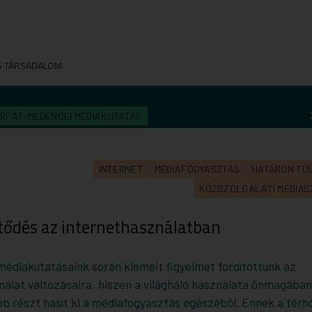
S TÁRSADALOM
RPÁT-MEDENCEI MÉDIAKUTATÁS
INTERNET
MÉDIAFOGYASZTÁS
HATÁRON TÚ
KÖZSZOLGÁLATI MÉDIA
ítődés az internethasználatban
 médiakutatásaink során kiemelt figyelmet fordítottunk az
nálat változásaira, hiszen a világháló használata önmagában
bb részt hasít ki a médiafogyasztás egészéből. Ennek a térh