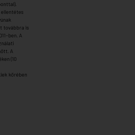
onttal).
 ellentétes
yúnak
t továbbra is
011-ben. A
ználati
őtt. A
éken (10
a
kiek körében