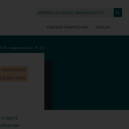
KERESÉS AZ INTÉZET ANYAGAI KÖZÖTT
Keresé
indítása
PUBLIKÁCIÓINK
RÓLUNK
ENGLISH
2015. szeptember 2. 15:25
LI MAGYARSÁG
SZOLGÁLTATÁS
 is egyre
ódításnak