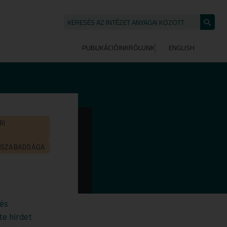
KERESÉS AZ INTÉZET ANYAGAI KÖZÖTT
Keresé
indítása
PUBLIKÁCIÓINK
RÓLUNK
ENGLISH
RI
S SZABADSÁGA
 és
e hirdet