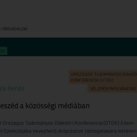
S TÁRSADALOM
OG
ORSZÁGOS TUDOMÁNYOS DIÁKKÖ
KONFERENCIA (OTDK)
ce Kenéz
VÉLEMÉNYNYILVÁNÍTÁ
beszéd a közösségi médiában
z Országos Tudományos Diákköri Konferencia (OTDK) Állam-
 Szekciójába nevezhető dolgozatok támogatására kétévent