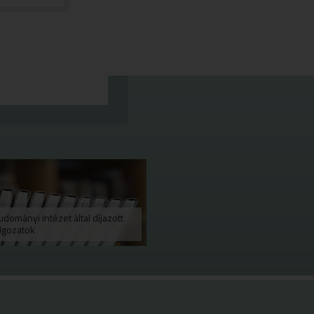
dományi Intézet által díjazott
lgozatok