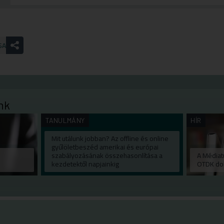
SA
nk
TANULMÁNY
HÍR
Mit utálunk jobban? Az offline és online
gyűlöletbeszéd amerikai és európai
szabályozásának összehasonlítása a
A Médiatu
kezdetektől napjainkig
OTDK do