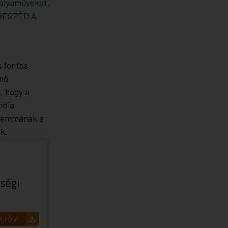
pályaműveket.
TBESZÉD A
k fontos
enő
, hogy a
édia
dilemmának a
k.
ségi
ÖLTÖM