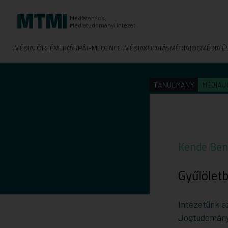
Médiatanács,
Médiatudományi Intézet
MÉDIATÖRTÉNET
KÁRPÁT-MEDENCEI MÉDIAKUTATÁS
MÉDIAJOG
MÉDIA É
TANULMÁNY
MÉDIAJ
Kende Ben
Gyűlölet
Intézetünk a
Jogtudományi