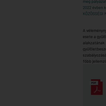
meg pályázat
2022 évben 
KÖZÖSSÉGI 
A véleménynyi
esete a gyűl
alakzatának 
gyűlöletbesz
szabályozásá
főbb jellemz