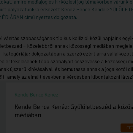
okat, amire médiajog és hírközlési jog témakörben várunk 
kiírt pályázatunkra érkezett Kenéz Bence Kende GYŰLÖLE
MÉDIÁBAN
című nyertes dolgozata.
lvánítás szabadságának tipikus kollíziói közül napjaink egyi
öletbeszéd – közelebbről annak közösségi médiában megjel
– kategóriája; dolgozatában a szerző ezért arra vállalkozott
éd értékelésének főbb szabályait összevesse a közösségi m
nak újszerű kihívásaival, és bemutassa annak a jogalkotói 
őit, amely az elmúlt években a kérdésben kibontakozni látszi
Kende Bence Kenéz
Kende Bence Kenéz: Gyűlöletbeszéd a közös
médiában
LET