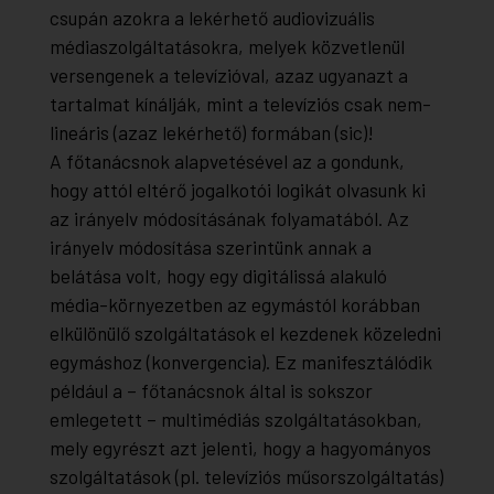
csupán azokra a lekérhető audiovizuális
médiaszolgáltatásokra, melyek közvetlenül
versengenek a televízióval, azaz ugyanazt a
tartalmat kínálják, mint a televíziós csak nem-
lineáris (azaz lekérhető) formában (sic)!
A főtanácsnok alapvetésével az a gondunk,
hogy attól eltérő jogalkotói logikát olvasunk ki
az irányelv módosításának folyamatából. Az
irányelv módosítása szerintünk annak a
belátása volt, hogy egy digitálissá alakuló
média-környezetben az egymástól korábban
elkülönülő szolgáltatások el kezdenek közeledni
egymáshoz (konvergencia). Ez manifesztálódik
például a – főtanácsnok által is sokszor
emlegetett – multimédiás szolgáltatásokban,
mely egyrészt azt jelenti, hogy a hagyományos
szolgáltatások (pl. televíziós műsorszolgáltatás)