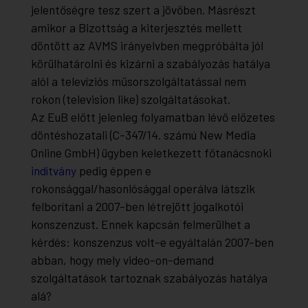
jelentőségre tesz szert a jövőben. Másrészt
amikor a Bizottság a kiterjesztés mellett
döntött az AVMS irányelvben megpróbálta jól
körülhatárolni és kizárni a szabályozás hatálya
alól a televíziós műsorszolgáltatással nem
rokon (television like) szolgáltatásokat.
Az EuB előtt jelenleg folyamatban lévő előzetes
döntéshozatali (C-347/14. számú New Media
Online GmbH) ügyben keletkezett főtanácsnoki
indítvány
pedig éppen e
rokonsággal/hasonlósággal operálva látszik
felborítani a 2007-ben létrejött jogalkotói
konszenzust. Ennek kapcsán felmerülhet a
kérdés: konszenzus volt-e egyáltalán 2007-ben
abban, hogy mely video-on-demand
szolgáltatások tartoznak szabályozás hatálya
alá?