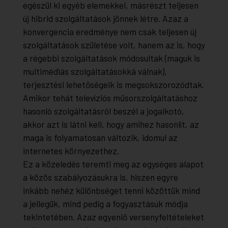
egészül ki egyéb elemekkel, másrészt teljesen
új hibrid szolgáltatások jönnek létre. Azaz a
konvergencia eredménye nem csak teljesen új
szolgáltatások születése volt, hanem az is, hogy
a régebbi szolgáltatások módosultak (maguk is
multimédiás szolgáltatásokká válnak),
terjesztési lehetőségeik is megsokszorozódtak.
Amikor tehát televíziós műsorszolgáltatáshoz
hasonló szolgáltatásról beszél a jogalkotó,
akkor azt is látni kell, hogy amihez hasonlít, az
maga is folyamatosan változik, idomul az
internetes környezethez.
Ez a közeledés teremti meg az egységes alapot
a közös szabályozásukra is, hiszen egyre
inkább nehéz különbséget tenni közöttük mind
a jellegük, mind pedig a fogyasztásuk módja
tekintetében. Azaz egyenlő versenyfeltételeket