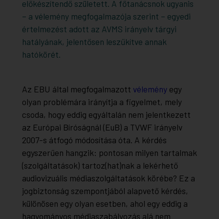
előkészítendő született. A főtanácsnok ugyanis
– a vélemény megfogalmazója szerint – egyedi
értelmezést adott az AVMS irányelv tárgyi
hatályának, jelentősen leszűkítve annak
hatókörét.
Az EBU által megfogalmazott
vélemény
egy
olyan problémára irányítja a figyelmet, mely
csoda, hogy eddig egyáltalán nem jelentkezett
az Európai Bíróságnál (EuB) a TVWF irányelv
2007-s átfogó módosítása óta. A kérdés
egyszerűen hangzik: pontosan milyen tartalmak
(szolgáltatások) tartoz(hat)nak a lekérhető
audiovizuális médiaszolgáltatások körébe? Ez a
jogbiztonság szempontjából alapvető kérdés,
különösen egy olyan esetben, ahol egy eddig a
hagyományos médiaszabályozás alá nem