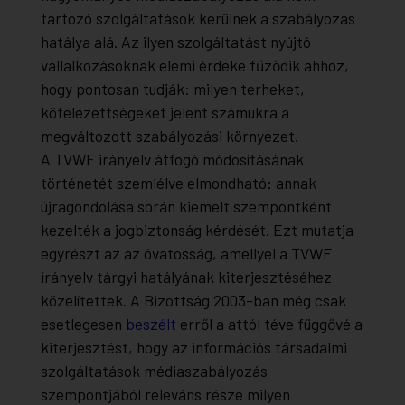
tartozó szolgáltatások kerülnek a szabályozás
hatálya alá. Az ilyen szolgáltatást nyújtó
vállalkozásoknak elemi érdeke fűződik ahhoz,
hogy pontosan tudják: milyen terheket,
kötelezettségeket jelent számukra a
megváltozott szabályozási környezet.
A TVWF irányelv átfogó módosításának
történetét szemlélve elmondható: annak
újragondolása során kiemelt szempontként
kezelték a jogbiztonság kérdését. Ezt mutatja
egyrészt az az óvatosság, amellyel a TVWF
irányelv tárgyi hatályának kiterjesztéséhez
közelítettek. A Bizottság 2003-ban még csak
esetlegesen
beszélt
erről a attól téve függővé a
kiterjesztést, hogy az információs társadalmi
szolgáltatások médiaszabályozás
szempontjából releváns része milyen