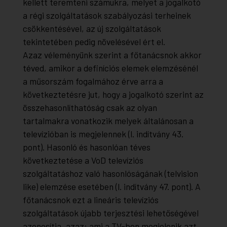
kellett teremteni számukra, melyet a jogalkotó
a régi szolgáltatások szabályozási terheinek
csökkentésével, az új szolgáltatások
tekintetében pedig növelésével ért el.
Azaz véleményünk szerint a főtanácsnok akkor
téved, amikor a definíciós elemek elemzésénél
a műsorszám fogalmához érve arra a
következtetésre jut, hogy a jogalkotó szerint az
összehasonlíthatóság csak az olyan
tartalmakra vonatkozik melyek általánosan a
televízióban is megjelennek (l. indítvány 43.
pont). Hasonló és hasonlóan téves
következtetése a VoD televíziós
szolgáltatáshoz való hasonlóságának (telvision
like) elemzése esetében (l. indítvány 47. pont). A
főtanácsnok ezt a lineáris televíziós
szolgáltatások újabb terjesztési lehetőségével
azonosítja, azaz: ami a TV-ben megjelenik azt