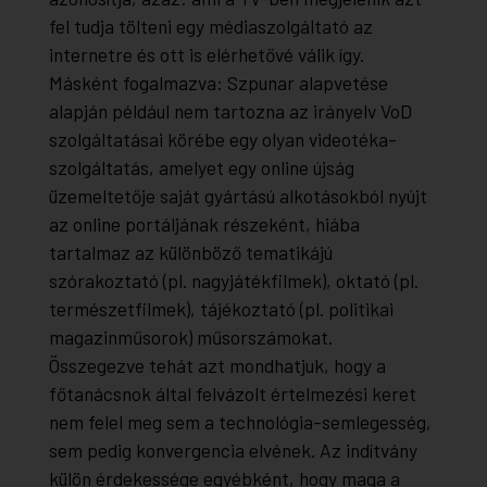
fel tudja tölteni egy médiaszolgáltató az
internetre és ott is elérhetővé válik így.
Másként fogalmazva: Szpunar alapvetése
alapján például nem tartozna az irányelv VoD
szolgáltatásai körébe egy olyan videotéka-
szolgáltatás, amelyet egy online újság
üzemeltetője saját gyártású alkotásokból nyújt
az online portáljának részeként, hiába
tartalmaz az különböző tematikájú
szórakoztató (pl. nagyjátékfilmek), oktató (pl.
természetfilmek), tájékoztató (pl. politikai
magazinműsorok) műsorszámokat.
Összegezve tehát azt mondhatjuk, hogy a
főtanácsnok által felvázolt értelmezési keret
nem felel meg sem a technológia-semlegesség,
sem pedig konvergencia elvének. Az indítvány
külön érdekessége egyébként, hogy maga a