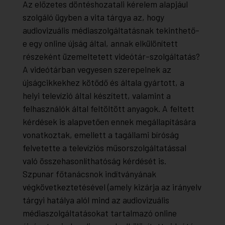
Az előzetes döntéshozatali kérelem alapjául
szolgáló ügyben a vita tárgya az, hogy
audiovizuális médiaszolgáltatásnak tekinthető-
e egy online újság által, annak elkülönített
részeként üzemeltetett videótár-szolgáltatás?
A videótárban vegyesen szerepelnek az
újságcikkekhez kötődő és általa gyártott, a
helyi televízió által készített, valamint a
felhasználók által feltöltött anyagok. A feltett
kérdések is alapvetően ennek megállapítására
vonatkoztak, emellett a tagállami bíróság
felvetette a televíziós műsorszolgáltatással
való összehasonlíthatóság kérdését is.
Szpunar főtanácsnok indítványának
végkövetkeztetésével (amely kizárja az irányelv
tárgyi hatálya alól mind az audiovizuális
médiaszolgáltatásokat tartalmazó online