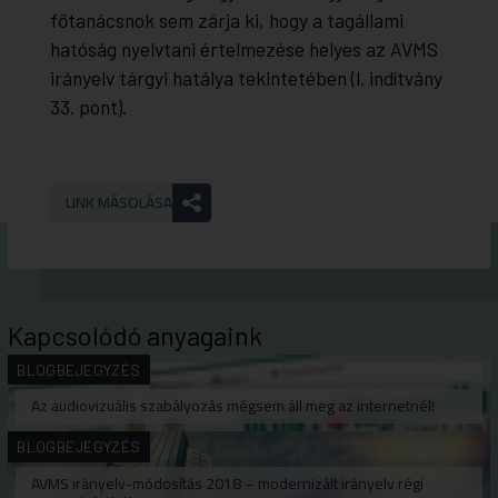
főtanácsnok sem zárja ki, hogy a tagállami
hatóság nyelvtani értelmezése helyes az AVMS
irányelv tárgyi hatálya tekintetében (l. indítvány
33. pont).
LINK MÁSOLÁSA
Kapcsolódó anyagaink
BLOGBEJEGYZÉS
Az audiovizuális szabályozás mégsem áll meg az internetnél!
BLOGBEJEGYZÉS
AVMS irányelv-módosítás 2018 – modernizált irányelv régi