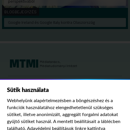
perspektívából
BLOGBEJEGYZÉS
Google Ireland és Google Italy kontra Olaszország
Médiatanács,
Médiatudományi Intézet
Kutatási területeink:
Sütik használata
MÉDIATÖRTÉNET
KÁRPÁT-MEDENCEI MÉDIAKUTATÁS
MÉDIAJOG
Webhelyünk alapértelmezésben a böngészéshez és a
MÉDIA ÉS TÁRSADALOM
funkciók használatához elengedhetetlenül szükséges
sütiket, illetve anonimizált, aggregált forgalmi adatokat
gyűjtő sütiket használ. A mentett beállításait a láblécben
PUBLIKÁCIÓINK
RÓLUNK
IMPRESSZUM
SZERZŐI JOGOK
található,
Adavédelmi beállítások
linkre kattintva