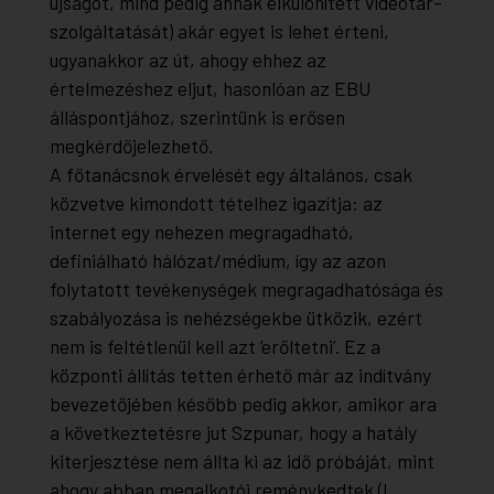
újságot, mind pedig annak elkülönített videótár-
szolgáltatását) akár egyet is lehet érteni,
ugyanakkor az út, ahogy ehhez az
értelmezéshez eljut, hasonlóan az EBU
álláspontjához, szerintünk is erősen
megkérdőjelezhető.
A főtanácsnok érvelését egy általános, csak
közvetve kimondott tételhez igazítja: az
internet egy nehezen megragadható,
definiálható hálózat/médium, így az azon
folytatott tevékenységek megragadhatósága és
szabályozása is nehézségekbe ütközik, ezért
nem is feltétlenül kell azt ’erőltetni’. Ez a
központi állítás tetten érhető már az indítvány
bevezetőjében később pedig akkor, amikor ara
a következtetésre jut Szpunar, hogy a hatály
kiterjesztése nem állta ki az idő próbáját, mint
ahogy abban megalkotói reménykedtek (l.