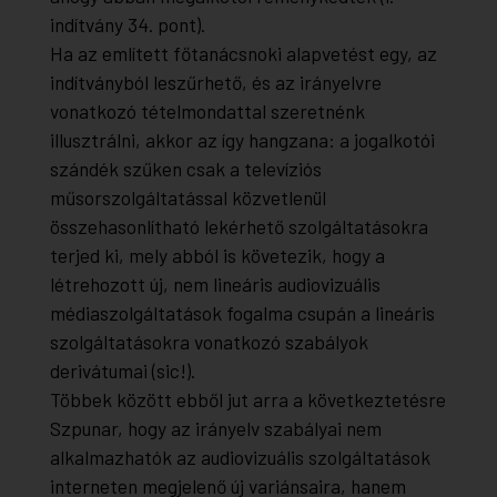
indítvány 34. pont).
Ha az említett főtanácsnoki alapvetést egy, az
indítványból leszűrhető, és az irányelvre
vonatkozó tételmondattal szeretnénk
illusztrálni, akkor az így hangzana: a jogalkotói
szándék szűken csak a televíziós
műsorszolgáltatással közvetlenül
összehasonlítható lekérhető szolgáltatásokra
terjed ki, mely abból is követezik, hogy a
létrehozott új, nem lineáris audiovizuális
médiaszolgáltatások fogalma csupán a lineáris
szolgáltatásokra vonatkozó szabályok
derivátumai (sic!).
Többek között ebből jut arra a következtetésre
Szpunar, hogy az irányelv szabályai nem
alkalmazhatók az audiovizuális szolgáltatások
interneten megjelenő új variánsaira, hanem