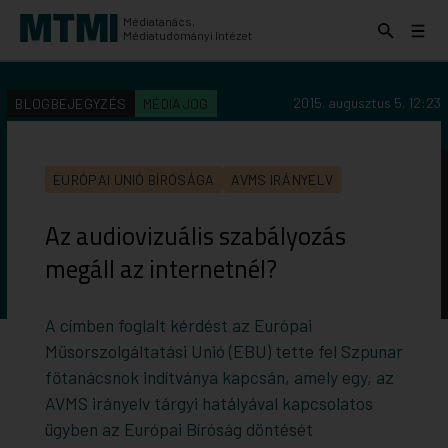
Médiatanács,
Keresés
Menü
Médiatudományi Intézet
kinyitása
kinyit
KERESÉS AZ INTÉZET ANYAGAI KÖZÖTT
Keresés
2015. augusztus 5. 12:23
BLOGBEJEGYZÉS
MÉDIAJOG
indítása
EURÓPAI UNIÓ BÍRÓSÁGA
AVMS IRÁNYELV
Az audiovizuális szabályozás
megáll az internetnél?
A címben foglalt kérdést az Európai
Műsorszolgáltatási Unió (EBU) tette fel Szpunar
főtanácsnok indítványa kapcsán, amely egy, az
AVMS irányelv tárgyi hatályával kapcsolatos
ügyben az Európai Bíróság döntését