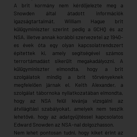
A brit kormány nem kérdőjelezte meg a
Snowden által átadott információk
igazságtartalmát. William Hague brit
külügyminiszter szerint pedig a GCHQ és az
NSA, illetve annak korábbi szervezetei az 1940-
es évek óta egy olyan kapcsolatrendszert
építettek ki, amely segítségével számos
terrortámadást sikerült megakadályozni. A
külügyminiszter elmondta, hogy a brit
szolgálatok mindig a brit törvényeknek
megfelelően járnak el. Keith Alexander, a
szolgálat tábornoka nyilatkozatában elmondta,
hogy az NSA felül kívánja vizsgálni az
átvilágítási szabályokat, amelyek nem teszik
lehetővé, hogy az adatgyűjtéssel kapcsolatos
Edward Snowden az NSA-nal dolgozhasson.
Nem lehet pontosan tudni, hogy kiket érint az