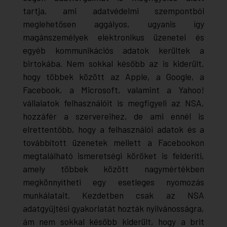
tartja, ami adatvédelmi szempontból
meglehetősen aggályos, ugyanis így
magánszemélyek elektronikus üzenetei és
egyéb kommunikációs adatok kerültek a
birtokába. Nem sokkal később az is kiderült,
hogy többek között az Apple, a Google, a
Facebook, a Microsoft, valamint a Yahoo!
vállalatok felhasználóit is megfigyeli az NSA,
hozzáfér a szervereihez, de ami ennél is
elrettentőbb, hogy a felhasználói adatok és a
továbbított üzenetek mellett a Facebookon
megtalálható ismeretségi köröket is felderíti,
amely többek között nagymértékben
megkönnyítheti egy esetleges nyomozás
munkálatait. Kezdetben csak az NSA
adatgyűjtési gyakorlatát hozták nyilvánosságra,
ám nem sokkal később kiderült, hogy a brit