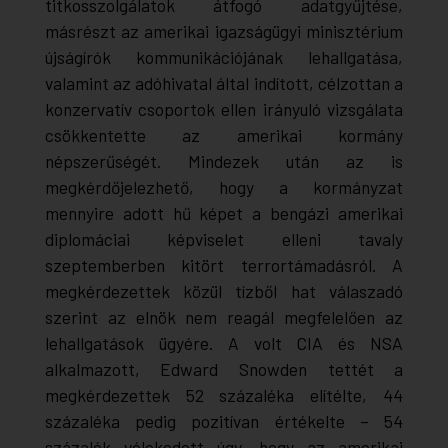
titkosszolgálatok átfogó adatgyűjtése,
másrészt az amerikai igazságügyi minisztérium
újságírók kommunikációjának lehallgatása,
valamint az adóhivatal által indított, célzottan a
konzervatív csoportok ellen irányuló vizsgálata
csökkentette az amerikai kormány
népszerűségét. Mindezek után az is
megkérdőjelezhető, hogy a kormányzat
mennyire adott hű képet a bengázi amerikai
diplomáciai képviselet elleni tavaly
szeptemberben kitört terrortámadásról. A
megkérdezettek közül tízből hat válaszadó
szerint az elnök nem reagál megfelelően az
lehallgatások ügyére. A volt CIA és NSA
alkalmazott, Edward Snowden tettét a
megkérdezettek 52 százaléka elítélte, 44
százaléka pedig pozitívan értékelte – 54
százalék vélekedett úgy, hogy az amerikai