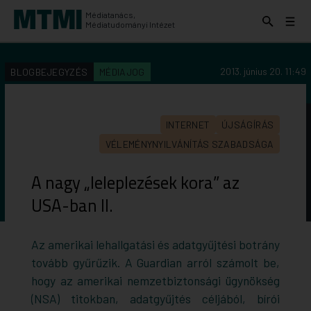
Médiatanács,
Keresés
Menü
Médiatudományi Intézet
kinyitása
kinyit
KERESÉS AZ INTÉZET ANYAGAI KÖZÖTT
Keresés
2013. június 20. 11:49
BLOGBEJEGYZÉS
MÉDIAJOG
indítása
INTERNET
ÚJSÁGÍRÁS
VÉLEMÉNYNYILVÁNÍTÁS SZABADSÁGA
A nagy „leleplezések kora” az
USA-ban II.
Az amerikai lehallgatási és adatgyűjtési botrány
tovább gyűrűzik. A Guardian arról számolt be,
hogy az amerikai nemzetbiztonsági ügynökség
(NSA) titokban, adatgyűjtés céljából, bírói