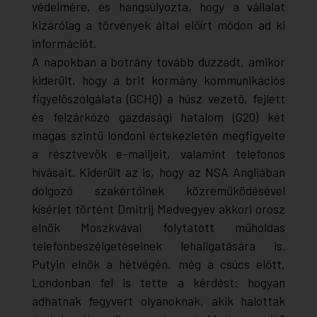
védelmére, és hangsúlyozta, hogy a vállalat
kizárólag a törvények által előírt módon ad ki
információt.
A napokban a botrány tovább duzzadt, amikor
kiderült, hogy a brit kormány kommunikációs
figyelőszolgálata (GCHQ) a húsz vezető, fejlett
és felzárkózó gazdasági hatalom (G20) két
magas szintű londoni értekezletén megfigyelte
a résztvevők e-mailjeit, valamint telefonos
hívásait. Kiderült az is, hogy az NSA Angliában
dolgozó szakértőinek közreműködésével
kísérlet történt Dmitrij Medvegyev akkori orosz
elnök Moszkvával folytatott műholdas
telefonbeszélgetéseinek lehallgatására is.
Putyin elnök a hétvégén, még a csúcs előtt,
Londonban fel is tette a kérdést: hogyan
adhatnak fegyvert olyanoknak, akik halottak