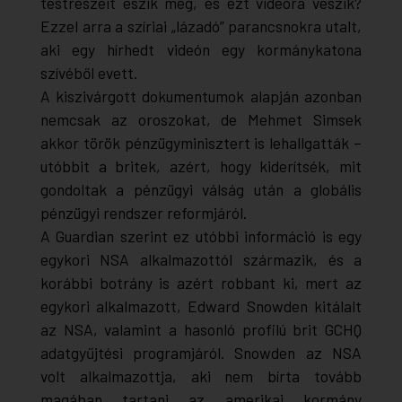
testrészeit eszik meg, és ezt videóra veszik?
Ezzel arra a szíriai „lázadó” parancsnokra utalt,
aki egy hírhedt videón egy kormánykatona
szívéből evett.
A kiszivárgott dokumentumok alapján azonban
nemcsak az oroszokat, de Mehmet Simsek
akkor török pénzügyminisztert is lehallgatták –
utóbbit a britek, azért, hogy kiderítsék, mit
gondoltak a pénzügyi válság után a globális
pénzügyi rendszer reformjáról.
A
Guardian
szerint ez utóbbi információ is egy
egykori NSA alkalmazottól származik, és a
korábbi botrány is azért robbant ki, mert az
egykori alkalmazott, Edward Snowden kitálalt
az NSA, valamint a hasonló profilú brit GCHQ
adatgyűjtési programjáról. Snowden az NSA
volt alkalmazottja, aki nem bírta tovább
magában tartani az amerikai kormány