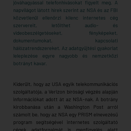
jóváhagyással telefonhívásokat figyelt meg. A
napvilágot látott hírek szerint az NSA és az FBI
közvetlenül ellenőrzi kilenc internetes cég
szervereit, letölthet audio- és
videobeszélgetéseket, fényképeket,
dokumentumokat, kapcsolati
hálózatrendszereket. Az adatgyűjtési gyakorlat
leleplezése egyre nagyobb és nemzetközi
botrányt kavar.
Kiderült, hogy az USA egyik telekommunikációs
szolgáltatója, a Verizon bírósági végzés alapján
információkat adott át az NSA-nak. A botrány
kirobbanása után a
Washington Post
arról
számolt be, hogy az NSA egy PRISM elnevezésű
program segítségével internetes szolgáltató
cégek adatforgalmát is megfigyelés alatt