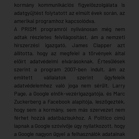
kormány kommunikációs figyelőszolgálata is
adatgyűjtést folytatott az elmúlt évek során, az
amerikai programhoz kapcsolódva.
A PRISM programról nyilvánosan még nem
adtak részletes felvilágosítást, ám a nemzeti
hírszerzési igazgató, James Clapper azt
állította, hogy az megfelel a törvények által
előírt adatvédelmi elvárásoknak. Értesülések
szerint a program 2007-ben indult, ám az
említett vállalatok szerint ügyfeleik
adatvédelemhez való joga nem sérült. Larry
Page, a Google elnök-vezérigazgatója, és Marc
Zuckerberg a Facebook alapítója, leszögezték,
hogy sem a kormány, sem más szervezet nem
férhet hozzá adatbázisukhoz. A Politico című
lapnak a Google szóvivője úgy nyilatkozott, hogy
a Google nagyon ügyel a felhasználók adatainak