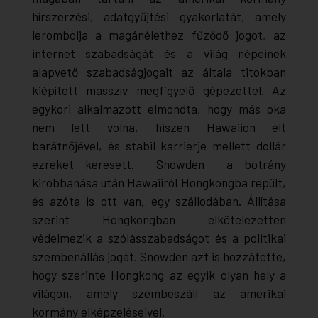
hírszerzési, adatgyűjtési gyakorlatát, amely
lerombolja a magánélethez fűződő jogot, az
internet szabadságát és a világ népeinek
alapvető szabadságjogait az általa titokban
kiépített masszív megfigyelő gépezettel. Az
egykori alkalmazott elmondta, hogy más oka
nem lett volna, hiszen Hawaiion élt
barátnőjével, és stabil karrierje mellett dollár
ezreket keresett. Snowden a botrány
kirobbanása után Hawaiiról Hongkongba repült,
és azóta is ott van, egy szállodában. Állítása
szerint Hongkongban elkötelezetten
védelmezik a szólásszabadságot és a politikai
szembenállás jogát. Snowden azt is hozzátette,
hogy szerinte Hongkong az egyik olyan hely a
világon, amely szembeszáll az amerikai
kormány elképzeléseivel.