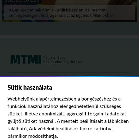
A Big Telecomnak nem sikerült kikezdeni az internet
semlegességet védő jogszabályt az Egyesült Államokban
Médiatanács,
Médiatudományi Intézet
Kutatási területeink:
Sütik használata
MÉDIATÖRTÉNET
KÁRPÁT-MEDENCEI MÉDIAKUTATÁS
MÉDIAJOG
Webhelyünk alapértelmezésben a böngészéshez és a
MÉDIA ÉS TÁRSADALOM
funkciók használatához elengedhetetlenül szükséges
sütiket, illetve anonimizált, aggregált forgalmi adatokat
gyűjtő sütiket használ. A mentett beállításait a láblécben
PUBLIKÁCIÓINK
RÓLUNK
IMPRESSZUM
SZERZŐI JOGOK
található,
Adavédelmi beállítások
linkre kattintva
ADATVÉDELMI BEÁLLÍTÁSOK
bármikor módosíthatja.