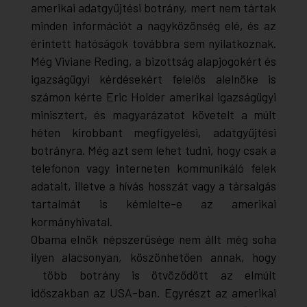
amerikai adatgyűjtési botrány, mert nem tártak
minden információt a nagyközönség elé, és az
érintett hatóságok továbbra sem nyilatkoznak.
Még Viviane Reding, a bizottság alapjogokért és
igazságügyi kérdésekért felelős alelnöke is
számon kérte Eric Holder amerikai igazságügyi
minisztert, és magyarázatot követelt a múlt
héten kirobbant megfigyelési, adatgyűjtési
botrányra. Még azt sem lehet tudni, hogy csak a
telefonon vagy interneten kommunikáló felek
adatait, illetve a hívás hosszát vagy a társalgás
tartalmát is kémlelte-e az amerikai
kormányhivatal.
Obama elnök népszerűsége nem állt még soha
ilyen alacsonyan, köszönhetően annak, hogy
több botrány is ötvöződött az elmúlt
időszakban az USA-ban. Egyrészt az amerikai