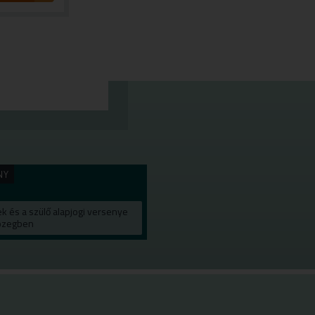
NY
k és a szülő alapjogi versenye
közegben