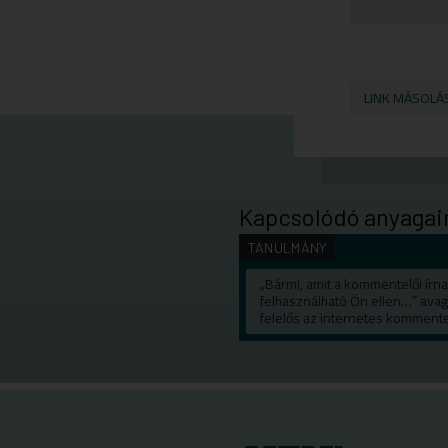
LINK MÁSOLÁ
Kapcsolódó anyagai
TANULMÁNY
„Bármi, amit a kommentelői írn
felhasználható Ön ellen…” avag
felelős az internetes komment