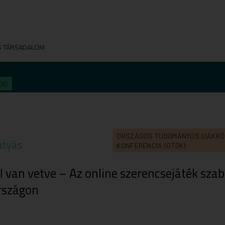
S TÁRSADALOM
OG
ORSZÁGOS TUDOMÁNYOS DIÁKKÖ
átyás
KONFERENCIA (OTDK)
l van vetve – Az online szerencsejáték sza
rszágon