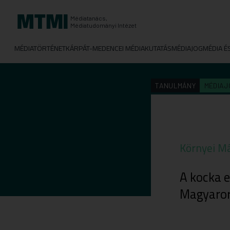
Médiatanács,
Médiatudományi Intézet
MÉDIATÖRTÉNET
KÁRPÁT-MEDENCEI MÉDIAKUTATÁS
MÉDIAJOG
MÉDIA É
TANULMÁNY
MÉDIAJ
Környei M
A kocka e
Magyaro