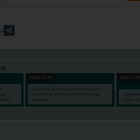
SA
nk
TANULMÁNY
TANULMÁ
ak
Az online-térben terjedő deviancia, a
y ki
cybercrime az információtechnológia
A gyerme
ekért?
tükrében
online 