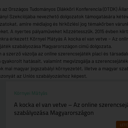
k az Országos Tudományos Diákköri Konferencia (OTDK) Álla
nyi Szekciójába nevezhető dolgozatok támogatására kétév
zatokat, amire médiajog és hírközlési jog témakörben várun
ket. A nyertes pályaműveket közzétesszük. 2015 évben kiír
nkra érkezett Környei Mátyás A kocka el van vetve – Az onli
játék szabályozása Magyarországon című dolgozata.
 a szerző vázolja az online szerencsejáték piaci és társada
a gyakorolt hatásait, valamint megvizsgálja a szerencsejáték
ok mai magyar jogszabályi környezetét, illetve a magyar sza
szonyát az Uniós szabályozáshoz képest.
Környei Mátyás
A kocka el van vetve – Az online szerencsej
szabályozása Magyarországon
LET