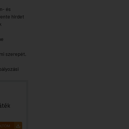
m- és
ente hirdet
k
t
ne
lmi szerepét,
bályozási
áték
ÖLTÖM