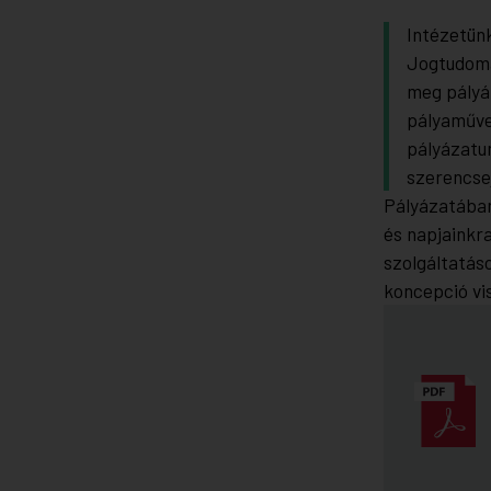
Intézetün
Jogtudomá
meg pályá
pályaműve
pályázatu
szerencse
Pályázatában
és napjainkr
szolgáltatás
koncepció vi