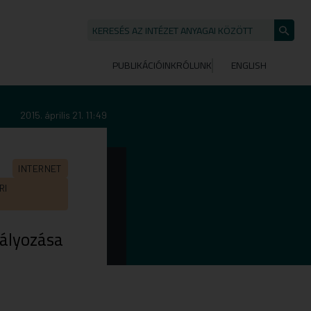
KERESÉS AZ INTÉZET ANYAGAI KÖZÖTT
Keresé
indítása
PUBLIKÁCIÓINK
RÓLUNK
ENGLISH
2015. április 21. 11:49
INTERNET
RI
bályozása