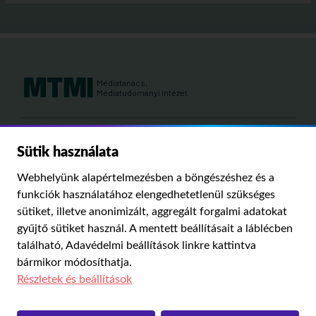
Médiatanács,
Médiatudományi Intézet
Kutatási területeink:
Sütik használata
MÉDIATÖRTÉNET
KÁRPÁT-MEDENCEI MÉDIAKUTATÁS
MÉDIAJOG
Webhelyünk alapértelmezésben a böngészéshez és a
MÉDIA ÉS TÁRSADALOM
funkciók használatához elengedhetetlenül szükséges
sütiket, illetve anonimizált, aggregált forgalmi adatokat
gyűjtő sütiket használ. A mentett beállításait a láblécben
PUBLIKÁCIÓINK
RÓLUNK
IMPRESSZUM
SZERZŐI JOGOK
található,
Adavédelmi beállítások
linkre kattintva
ADATVÉDELMI BEÁLLÍTÁSOK
bármikor módosíthatja.
Részletek és beállítások