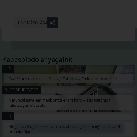
LINK MÁSOLÁSA
Kapcsolódó anyagaink
HÍR
Paál Vince előadása a Bajcsy-Zsilinszky Emlékkonferencián
BLOGBEJEGYZÉS
A munkafegyelem megbontói elleni harc – egy sajtóhiba
lehetséges olvasata
HÍR
Meghívó „A nyílt cenzúrától a szabadság illúziójáig” című kötet
bemutatójára