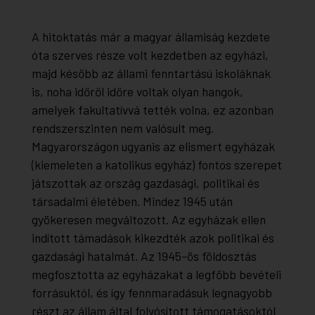
A hitoktatás már a magyar államiság kezdete
óta szerves része volt kezdetben az egyházi,
majd később az állami fenntartású iskoláknak
is, noha időről időre voltak olyan hangok,
amelyek fakultatívvá tették volna, ez azonban
rendszerszinten nem valósult meg.
Magyarországon ugyanis az elismert egyházak
(kiemeleten a katolikus egyház) fontos szerepet
játszottak az ország gazdasági, politikai és
társadalmi életében. Mindez 1945 után
gyökeresen megváltozott. Az egyházak ellen
indított támadások kikezdték azok politikai és
gazdasági hatalmát. Az 1945-ös földosztás
megfosztotta az egyházakat a legfőbb bevételi
forrásuktól, és így fennmaradásuk legnagyobb
részt az állam által folyósított támogatásoktól