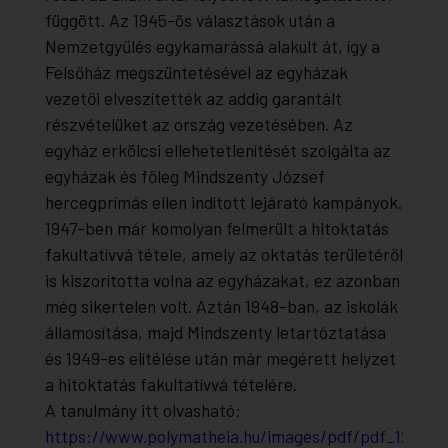
függött. Az 1945-ös választások után a
Nemzetgyűlés egykamarássá alakult át, így a
Felsőház megszüntetésével az egyházak
vezetői elveszítették az addig garantált
részvételüket az ország vezetésében. Az
egyház erkölcsi ellehetetlenítését szolgálta az
egyházak és főleg Mindszenty József
hercegprímás ellen indított lejárató kampányok.
1947-ben már komolyan felmerült a hitoktatás
fakultatívvá tétele, amely az oktatás területéről
is kiszorította volna az egyházakat, ez azonban
még sikertelen volt. Aztán 1948-ban, az iskolák
államosítása, majd Mindszenty letartóztatása
és 1949-es elítélése után már megérett helyzet
a hitoktatás fakultatívvá tételére.
A tanulmány itt olvasható:
https://www.polymatheia.hu/images/pdf/pdf_124.pd