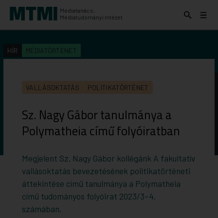
Médiatanács,
Keresés
Menü
Médiatudományi Intézet
kinyitása
kinyit
KERESÉS AZ INTÉZET ANYAGAI KÖZÖTT
Keresés
HÍR
MÉDIATÖRTÉNET
indítása
VALLÁSOKTATÁS
POLITIKATÖRTÉNET
Sz. Nagy Gábor tanulmánya a
Polymatheia című folyóiratban
Megjelent Sz. Nagy Gábor kollégánk A fakultatív
vallásoktatás bevezetésének politikatörténeti
áttekintése című tanulmánya a Polymatheia
című tudományos folyóirat 2023/3–4.
számában.