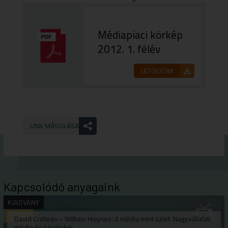
Médiapiaci körkép
2012. 1. félév
LETÖLTÖM
LINK MÁSOLÁSA
Kapcsolódó anyagaink
KIADVÁNY
David Croteau – William Hoynes: A média mint üzlet. Nagyvállalati
média és közérdek