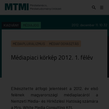
Médiatanács,
Keresés
Menü
Médiatudományi Intézet
kinyitása
kinyit
KERESÉS AZ INTÉZET ANYAGAI KÖZÖTT
Keresés
2012. december 11. 10:32
KIADVÁNY
MÉDIAJOG
indítása
MÉDIAPLURALIZMUS
MÉDIAFOGYASZTÁS
Médiapiaci körkép 2012. 1. félév
Elkészítette átfogó jelentését a 2012. év első
felének magyarországi médiapiacáról a
Nemzeti Média- és Hírközlési Hatóság számára
a Mrs. White Media Consulting Kft.