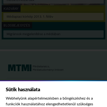
KIADVÁNY
Médiapiaci körkép 2013. 1. félév
BLOGBEJEGYZÉS
Migránsok megjelenítése a médiában
Médiatanács,
Médiatudományi Intézet
Kutatási területeink:
Sütik használata
MÉDIATÖRTÉNET
KÁRPÁT-MEDENCEI MÉDIAKUTATÁS
MÉDIAJOG
Webhelyünk alapértelmezésben a böngészéshez és a
MÉDIA ÉS TÁRSADALOM
funkciók használatához elengedhetetlenül szükséges