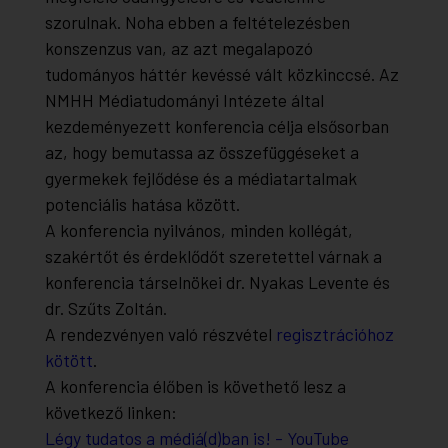
szorulnak. Noha ebben a feltételezésben
konszenzus van, az azt megalapozó
tudományos háttér kevéssé vált közkinccsé. Az
NMHH Médiatudományi Intézete által
kezdeményezett konferencia célja elsősorban
az, hogy bemutassa az összefüggéseket a
gyermekek fejlődése és a médiatartalmak
potenciális hatása között.
A konferencia nyilvános, minden kollégát,
szakértőt és érdeklődőt szeretettel várnak a
konferencia társelnökei dr. Nyakas Levente és
dr. Szűts Zoltán.
A rendezvényen való részvétel
regisztrációhoz
kötött
.
A konferencia élőben is követhető lesz a
következő linken:
Légy tudatos a médiá(d)ban is! - YouTube