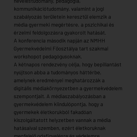
neveléstudomány, pedagógia,
kommunikációtudomány, valamint a jogi
szabályozás területein keresztül elemzik a
média gyermeki megértésre, a pszichikai és
érzelmi feldolgozásra gyakorolt hatását.
A konferencia második napján az NMHH
Gyermekvédelmi Főosztálya tart szakmai
workshopot pedagógusoknak.
A kétnapos rendezvény célja, hogy bepillantást
nyújtson abba a tudományos háttérbe,
amelynek eredményei meghatározzák a
digitális médiakörnyezetben a gyermekvédelem
szempontjait. A médiaszabályozásban a
gyermekvédelem kiindulópontja, hogy a
gyermekek életkorukból fakadóan
kiszolgáltatott helyzetben vannak a média
hatásaival szemben, ezért életkoruknak
megfelelő odafigyelésre és védelemre