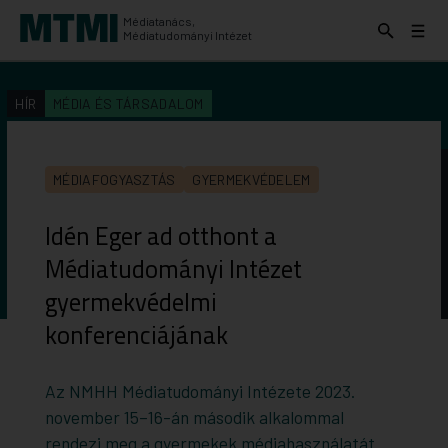
Médiatanács,
Keresés
Menü
Médiatudományi Intézet
kinyitása
kinyit
KERESÉS AZ INTÉZET ANYAGAI KÖZÖTT
Keresés
HÍR
MÉDIA ÉS TÁRSADALOM
indítása
MÉDIAFOGYASZTÁS
GYERMEKVÉDELEM
Idén Eger ad otthont a
Médiatudományi Intézet
gyermekvédelmi
konferenciájának
Az NMHH Médiatudományi Intézete 2023.
november 15–16-án második alkalommal
rendezi meg a gyermekek médiahasználatát