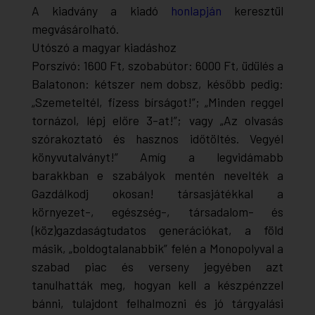
A kiadvány a kiadó
honlapján
keresztül
megvásárolható.
Utószó a magyar kiadáshoz
Porszívó: 1600 Ft, szobabútor: 6000 Ft, üdülés a
Balatonon: kétszer nem dobsz, később pedig:
„Szemeteltél, fizess bírságot!”; „Minden reggel
tornázol, lépj előre 3-at!”; vagy „Az olvasás
szórakoztató és hasznos időtöltés. Vegyél
könyvutalványt!” Amíg a legvidámabb
barakkban e szabályok mentén nevelték a
Gazdálkodj okosan! társasjátékkal a
környezet-, egészség-, társadalom- és
(köz)gazdaságtudatos generációkat, a föld
másik, „boldogtalanabbik” felén a Monopolyval a
szabad piac és verseny jegyében azt
tanulhatták meg, hogyan kell a készpénzzel
bánni, tulajdont felhalmozni és jó tárgyalási