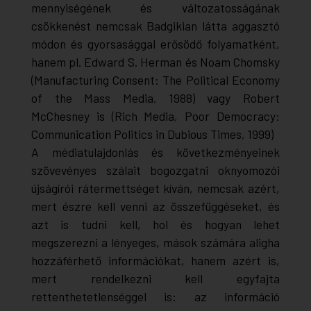
mennyiségének és változatosságának
csökkenést nemcsak Badgikian látta aggasztó
módon és gyorsasággal erősödő folyamatként,
hanem pl. Edward S. Herman és Noam Chomsky
(
Manufacturing Consent: The Political Economy
of the Mass Media
, 1988) vagy Robert
McChesney is (
Rich Media, Poor Democracy:
Communication Politics in Dubious Times
, 1999)
A médiatulajdonlás és következményeinek
szövevényes szálait bogozgatni oknyomozói
újságírói rátermettséget kíván, nemcsak azért,
mert észre kell venni az összefüggéseket, és
azt is tudni kell, hol és hogyan lehet
megszerezni a lényeges, mások számára aligha
hozzáférhető információkat, hanem azért is,
mert rendelkezni kell egyfajta
rettenthetetlenséggel is: az információ