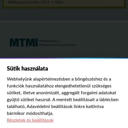
Médiapiaci körkép 2013. 1. félév
Médiatanács,
Médiatudományi Intézet
Kutatási területeink:
Sütik használata
MÉDIATÖRTÉNET
KÁRPÁT-MEDENCEI MÉDIAKUTATÁS
MÉDIAJOG
Webhelyünk alapértelmezésben a böngészéshez és a
MÉDIA ÉS TÁRSADALOM
funkciók használatához elengedhetetlenül szükséges
sütiket, illetve anonimizált, aggregált forgalmi adatokat
gyűjtő sütiket használ. A mentett beállításait a láblécben
PUBLIKÁCIÓINK
RÓLUNK
IMPRESSZUM
SZERZŐI JOGOK
található,
Adavédelmi beállítások
linkre kattintva
ADATVÉDELMI BEÁLLÍTÁSOK
bármikor módosíthatja.
Részletek és beállítások