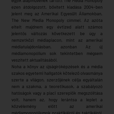
egyik alapművének tartott
The Media Monopoly
ezen átdolgozott, bővített kiadása 2004-ben
jelent meg az Amerikai Egyesült Államokban,
The New Media Monopoly
címmel. Az azóta
eltelt majdnem egy évtized alatt számos
jelentős változás következett be úgy a
nemzetközi médiapiacon, mint az amerikai
médiatulajdonlásban, azonban Az új
médiamonopólium sok tekintetben mégsem
veszített aktualitásából.
Noha a könyv az újságíróképzések és a média
szakos egyetemi hallgatók kötelező olvasmánya
szerte a világon, szerzőjének célja egyáltalán
nem a szakma, a teoretikusok, a szabályozó
hatóságok vagy a piaci szereplők megszólítása
volt, hanem az, hogy lerántsa a leplet a
közvélemény előtt az amerikai
médiamonopóliumok praktikáiról és taktikáiról.