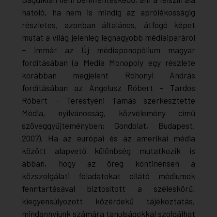
hatoló, ha nem is mindig az aprólékosságig
részletes, azonban általános, átfogó képet
mutat a világ jelenleg legnagyobb médiaiparáról
– immár az
Új médiaponopólium
magyar
fordításában (a
Media Monopoly
egy részlete
korábban megjelent Rohonyi András
fordításában az Angelusz Róbert – Tardos
Róbert – Terestyéni Tamás szerkesztette
Média, nyilvánosság, közvélemény
című
szöveggyűjteményben; Gondolat, Budapest,
2007). Ha az európai és az amerikai média
között alapvető különbség mutatkozik is
abban, hogy az öreg kontinensen a
közszolgálati feladatokat ellátó médiumok
fenntartásával biztosított a széleskörű,
kiegyensúlyozott közérdekű tájékoztatás,
mindannyiunk számára tanulságokkal szolgálhat