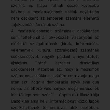
szerint, és hiába futnak össze kevesebb
kézben a médiatulajdonok szálai, egyáltalán
nem csökkent az emberek számára elérhető
tájékozódási források száma.
A médiatulajdonosok számának csökkenése
sem feltétlenül áll ok–okozati viszonyban az
elérhető szolgáltatások (hírek, információk,
vélemények, kultúra, szórakozás) számának
csökkenésével, vegyük például a nyomtatott
újságírás iránti kereslet drasztikus
csökkenését. Azonban az, hogy a médiumok
száma nem csökken, szintén nem vonja maga
után azt, hogy a demokrácia egyik
sine qua
non
ja, az eltérő vélemények megismerésének
lehetősége sem szűkül – éppen ezt illusztrálja
Bagdikian ama helyi információkat közlő lapok
szerkesztőinek történetével, akik esetében,