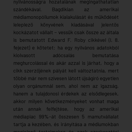
nyilvánosságra hozatalának megingathatatlan
szándékával. Bagdikian az amerikai
médiamonopóliumok kialakulását és működését
leleplező könyvének kiadásával jelentős
kockázatot vállalt – vessük csak össze az általa
is bemutatott Edward F. Roby cikkével (l. 8.
fejezet) e kötetet: ha egy nyilvános adatokból
kiolvasott adócsalás bemutatása
meghurcolással és akár azzal is járhat, hogy a
cikk szerzőjének pályát kell változtatnia, mert
többé már nem szívesen látott újságíró egyetlen
olyan orgánumnál sem, ahol nem az igazság,
hanem a tulajdonosi érdekek az elsődlegesek,
akkor milyen következményeket vonhat maga
után annak felfejtése, hogy az amerikai
médiapiac 99%-át összesen 5 mamutvállalat
tartja a kezében, és irányítása a médiumokban
megjelenő tartalmakra és azok szerkesztési