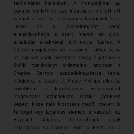
technikákat kialakítani. A Monopolyban az
egymás mellett sorjázó ingatlanok mellett ott
vannak a víz- és elektromos közművek is, a
luxus- és a jövedelemadót pedig
ellensúlyozhatja a start mezőn az újbóli
áthaladás alkalmával járó extra fizetés. A
börtön megjelenése két mezőn is – akkor is, ha
az egyiken csak beszélőre megy a játékos –
önálló tanulmányt érdemelne, azonban a
Charles Darrow szabadalmaztatta tábla,
elődjéhez, a Lizzie J. Magie Phillips alkotta,
egyébként a kapitalizmus visszásságait
megmutatni szándékozó Háziúr játékhoz
képest kissé más kiosztású mezői mellett is
tartogat egy izgalmas elemet: a vasutat. Az
Egyesült Államok történetének egyik
legnagyobb vállalkozása volt a keleti és a