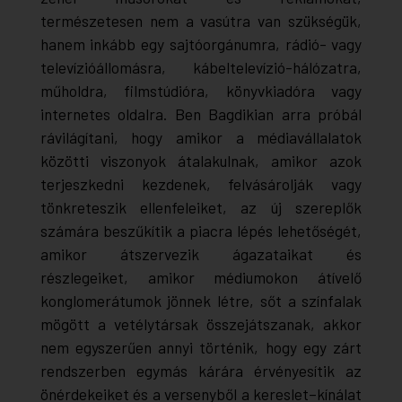
természetesen nem a vasútra van szükségük,
hanem inkább egy sajtóorgánumra, rádió- vagy
televízióállomásra, kábeltelevízió-hálózatra,
műholdra, filmstúdióra, könyvkiadóra vagy
internetes oldalra. Ben Bagdikian arra próbál
rávilágítani, hogy amikor a médiavállalatok
közötti viszonyok átalakulnak, amikor azok
terjeszkedni kezdenek, felvásárolják vagy
tönkreteszik ellenfeleiket, az új szereplők
számára beszűkítik a piacra lépés lehetőségét,
amikor átszervezik ágazataikat és
részlegeiket, amikor médiumokon átívelő
konglomerátumok jönnek létre, sőt a színfalak
mögött a vetélytársak összejátszanak, akkor
nem egyszerűen annyi történik, hogy egy zárt
rendszerben egymás kárára érvényesítik az
önérdekeiket és a versenyből a kereslet–kínálat