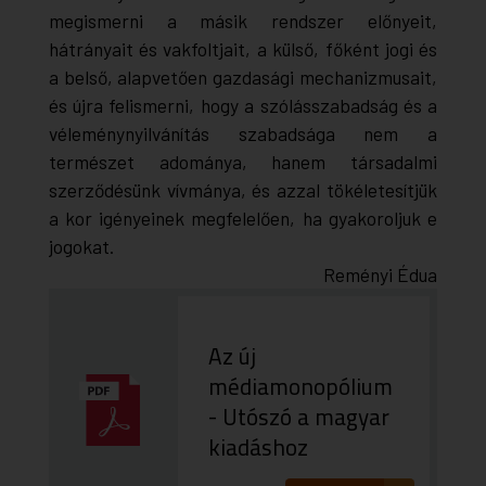
megismerni a másik rendszer előnyeit,
hátrányait és vakfoltjait, a külső, főként jogi és
a belső, alapvetően gazdasági mechanizmusait,
és újra felismerni, hogy a szólásszabadság és a
véleménynyilvánítás szabadsága nem a
természet adománya, hanem társadalmi
szerződésünk vívmánya, és azzal tökéletesítjük
a kor igényeinek megfelelően, ha gyakoroljuk e
jogokat.
Reményi Édua
Az új
médiamonopólium
- Utószó a magyar
kiadáshoz