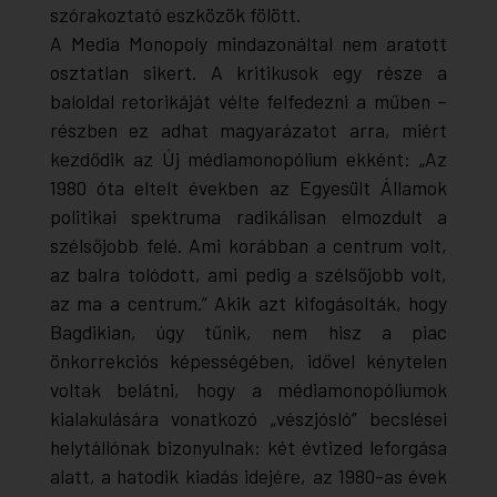
szórakoztató eszközök fölött.
A
Media Monopoly
mindazonáltal nem aratott
osztatlan sikert. A kritikusok egy része a
baloldal retorikáját vélte felfedezni a műben –
részben ez adhat magyarázatot arra, miért
kezdődik az
Új médiamonopólium
ekként: „Az
1980 óta eltelt években az Egyesült Államok
politikai spektruma radikálisan elmozdult a
szélsőjobb felé. Ami korábban a centrum volt,
az balra tolódott, ami pedig a szélsőjobb volt,
az ma a centrum.” Akik azt kifogásolták, hogy
Bagdikian, úgy tűnik, nem hisz a piac
önkorrekciós képességében, idővel kénytelen
voltak belátni, hogy a médiamonopóliumok
kialakulására vonatkozó „vészjósló” becslései
helytállónak bizonyulnak: két évtized leforgása
alatt, a hatodik kiadás idejére, az 1980-as évek