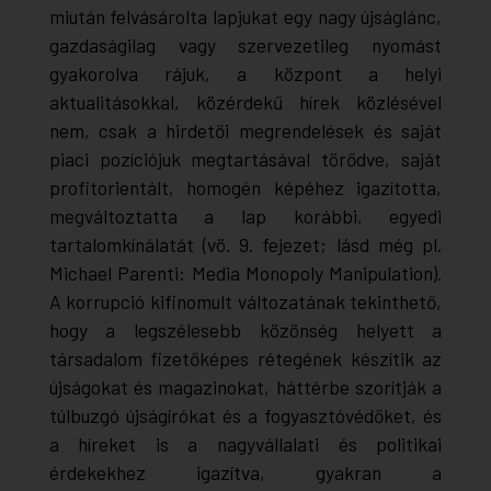
miután felvásárolta lapjukat egy nagy újságlánc,
gazdaságilag vagy szervezetileg nyomást
gyakorolva rájuk, a központ a helyi
aktualitásokkal, közérdekű hírek közlésével
nem, csak a hirdetői megrendelések és saját
piaci pozíciójuk megtartásával törődve, saját
profitorientált, homogén képéhez igazította,
megváltoztatta a lap korábbi, egyedi
tartalomkínálatát (vö. 9. fejezet; lásd még pl.
Michael Parenti:
Media Monopoly Manipulation
).
A korrupció kifinomult változatának tekinthető,
hogy a legszélesebb közönség helyett a
társadalom fizetőképes rétegének készítik az
újságokat és magazinokat, háttérbe szorítják a
túlbuzgó újságírókat és a fogyasztóvédőket, és
a híreket is a nagyvállalati és politikai
érdekekhez igazítva, gyakran a