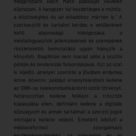
megpróbálni Bach
Máté passió
ját ukulelén
eljátszani. A hangszer túl kezdetleges a műhöz,
a közönséghez és az előadóhoz mérten is.” A
szerkesztői és tartalmi kérdés e vetületének
kellő alaposságú kidolgozása, a
médiafogyasztók jellemzésének és szerepének
részletesebb bemutatása ugyan hiányzik a
könyvből, Bagdikian nem marad adós a pozitív
példák és tendenciák felsorolásával. Azt az utat
is kijelöli, amelyet szerinte a jövőben érdemes
lenne követni: például érvényteleníteni kellene
az 1996-os telekommunikációról szóló törvényt,
határozottan kellene fellépni a trösztök
kialakulása ellen, definiálni kellene a digitális
közvagyont és annak tartalmát a szerzői jogok
mintájára kellene védeni. Emellett üdvözli a
médiareformot szorgalmazó
kezdeményezéseket, az internetet és az