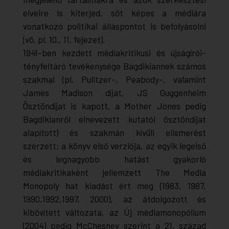
elveire is kiterjed, sőt képes a médiára
vonatkozó politikai álláspontot is befolyásolni
(vö. pl. 10., 11. fejezet).
1941-ben kezdett médiakritikusi és újságírói-
tényfeltáró tevékenysége Bagdikiannek számos
szakmai (pl. Pulitzer-, Peabody-, valamint
James Madison díjat, JS Guggenheim
Ösztöndíjat is kapott, a Mother Jones pedig
Bagdikianről elnevezett kutatói ösztöndíjat
alapított) és szakmán kívüli elismerést
szerzett: a könyv első verziója, az egyik legelső
és legnagyobb hatást gyakorló
médiakritikaként jellemzett
The Media
Monopoly
hat kiadást ért meg (1983, 1987,
1990,1992,1997, 2000), az átdolgozott és
kibővített változata, az
Új médiamonopólium
(2004) pedig McChesney szerint a 21. század