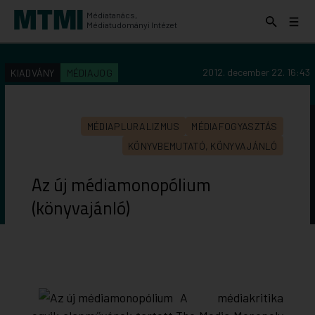
Médiatanács,
Keresés
Menü
Médiatudományi Intézet
kinyitása
kinyit
KERESÉS AZ INTÉZET ANYAGAI KÖZÖTT
Keresés
2012. december 22. 16:43
KIADVÁNY
MÉDIAJOG
indítása
MÉDIAPLURALIZMUS
MÉDIAFOGYASZTÁS
KÖNYVBEMUTATÓ, KÖNYVAJÁNLÓ
Az új médiamonopólium
(könyvajánló)
A médiakritika