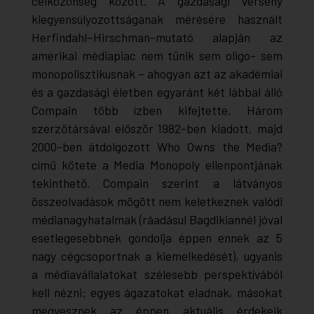
célközönség között. A gazdasági verseny
kiegyensúlyozottságának mérésére használt
Herfindahl–Hirschman-mutató alapján az
amerikai médiapiac nem tűnik sem oligo- sem
monopolisztikusnak – ahogyan azt az akadémiai
és a gazdasági életben egyaránt két lábbal álló
Compain több ízben kifejtette. Három
szerzőtársával először 1982-ben kiadott, majd
2000-ben átdolgozott
Who Owns the Media?
című kötete a
Media Monopoly
ellenpontjának
tekinthető. Compain szerint a látványos
összeolvadások mögött nem keletkeznek valódi
médianagyhatalmak (ráadásul Bagdikiannél jóval
esetlegesebbnek gondolja éppen ennek az 5
nagy cégcsoportnak a kiemelkedését), ugyanis
a médiavállalatokat szélesebb perspektívából
kell nézni: egyes ágazatokat eladnak, másokat
megvesznek az éppen aktuális érdekeik