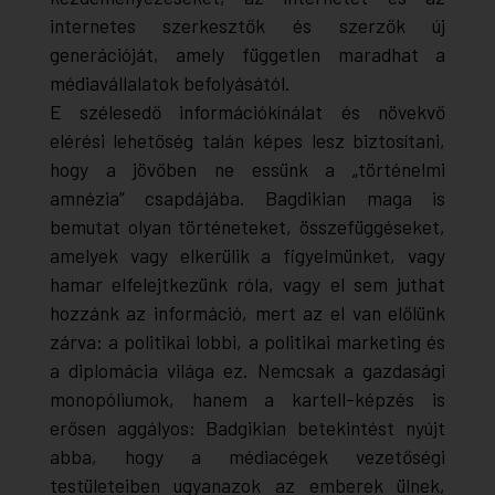
internetes szerkesztők és szerzők új
generációját, amely független maradhat a
médiavállalatok befolyásától.
E szélesedő információkínálat és növekvő
elérési lehetőség talán képes lesz biztosítani,
hogy a jövőben ne essünk a „történelmi
amnézia” csapdájába. Bagdikian maga is
bemutat olyan történeteket, összefüggéseket,
amelyek vagy elkerülik a figyelmünket, vagy
hamar elfelejtkezünk róla, vagy el sem juthat
hozzánk az információ, mert az el van előlünk
zárva: a politikai lobbi, a politikai marketing és
a diplomácia világa ez. Nemcsak a gazdasági
monopóliumok, hanem a kartell-képzés is
erősen aggályos: Badgikian betekintést nyújt
abba, hogy a médiacégek vezetőségi
testületeiben ugyanazok az emberek ülnek,