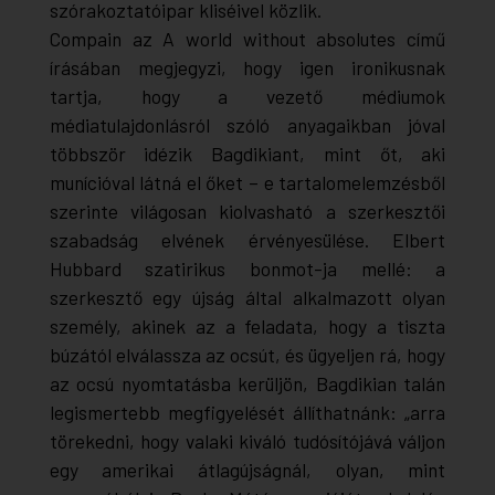
szórakoztatóipar kliséivel közlik.
Compain az
A world without absolutes
című
írásában megjegyzi, hogy igen ironikusnak
tartja, hogy a vezető médiumok
médiatulajdonlásról szóló anyagaikban jóval
többször idézik Bagdikiant, mint őt, aki
munícióval látná el őket – e tartalomelemzésből
szerinte világosan kiolvasható a szerkesztői
szabadság elvének érvényesülése. Elbert
Hubbard szatirikus
bonmot
-ja mellé: a
szerkesztő egy újság által alkalmazott olyan
személy, akinek az a feladata, hogy a tiszta
búzától elválassza az ocsút, és ügyeljen rá, hogy
az ocsú nyomtatásba kerüljön, Bagdikian talán
legismertebb megfigyelését állíthatnánk: „arra
törekedni, hogy valaki kiváló tudósítójává váljon
egy amerikai átlagújságnál, olyan, mint