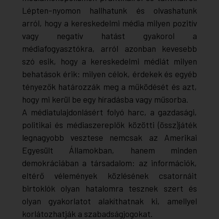
Lépten-nyomon hallhatunk és olvashatunk
arról, hogy a kereskedelmi média milyen pozitív
vagy negatív hatást gyakorol a
médiafogyasztókra, arról azonban kevesebb
szó esik, hogy a kereskedelmi médiát milyen
behatások érik: milyen célok, érdekek és egyéb
tényezők határozzák meg a működését és azt,
hogy mi kerül be egy híradásba vagy műsorba.
A médiatulajdonlásért folyó harc, a gazdasági,
politikai és médiaszereplők közötti (össz)játék
legnagyobb vesztese nemcsak az Amerikai
Egyesült Államokban, hanem minden
demokráciában a társadalom: az információk,
eltérő vélemények közlésének csatornáit
birtoklók olyan hatalomra tesznek szert és
olyan gyakorlatot alakíthatnak ki, amellyel
korlátozhatják a szabadságjogokat.