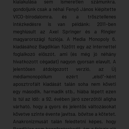
kialakulása sem ismeretlen számunkra,
gondoljunk csak a néhai Fenyő János kiépítette
VICO-birodalomra, és a trösztellenes
intézkedésre is van példánk: 2011-ben
meghiúsult az Axel Springer és a Ringier
magyarországi fúziója. A
Media Monopoly
6.
kiadásához Bagdikian fűzött egy az internettel
foglalkozó előszót, ami (és még jó néhány
hivatkozott cégadat) nagyon gyorsan elavult. A
jelentősen átdolgozott verzió, az
Új
médiamonopólium
ezért „első”-ként
aposztrofált kiadását talán soha nem követi
egy második, harmadik stb., hiába lépett ezen
is túl az idő: a 92. évében járó szerzőtől aligha
várható, hogy a gyors és jelentős változásokat
követve szinte évente javítsa, bővítse a kötetet.
Anakronizmusát talán feledtetni képes, hogy
Bagdikian nem bennfenteskedő, ám a felszín alá