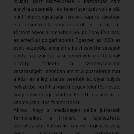
nyugati part összekötése – kezdetben nem
annyira a személy- és teherfuvarozás volt a cél,
mint inkább egyáltalán híreket kapni a távolban
élő rokonoktól, ismerősöktől és arról, mi
történt egyes államokban (vö. pl. Pony Express,
az amerikai polgárháború). Egészen az 1960-as
évek közepéig, amíg élt a helyi vasúttársaságok
posta-szerződése, a küldemények szállításának
profitja fedezte a személyszállítás
veszteségeit; azonban amint a postaforgalmat
a köz- és a légi utakra terelték át, olyan súlyos
helyzetbe került a vasúti cégek jelentős része,
hogy szövetségi szinten kellett garantálni a
személyszállítás fenntartását.
Ahhoz, hogy a médiacégek célba juttassák
termékeiket, a híreket, a tájékoztató,
szórakoztató, kulturális, ismeretterjesztő vagy
zenei műsorokat és reklámokat,