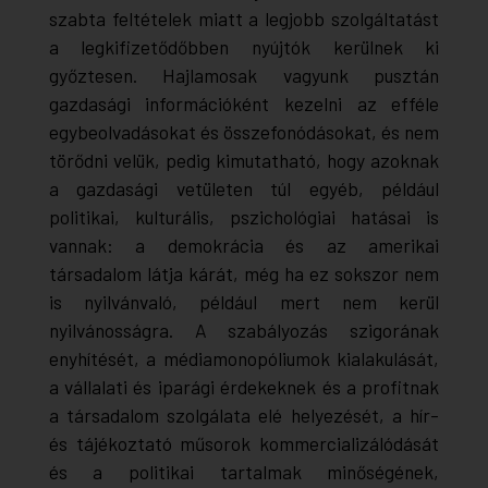
szabta feltételek miatt a legjobb szolgáltatást
a legkifizetődőbben nyújtók kerülnek ki
győztesen. Hajlamosak vagyunk pusztán
gazdasági információként kezelni az efféle
egybeolvadásokat és összefonódásokat, és nem
törődni velük, pedig kimutatható, hogy azoknak
a gazdasági vetületen túl egyéb, például
politikai, kulturális, pszichológiai hatásai is
vannak: a demokrácia és az amerikai
társadalom látja kárát, még ha ez sokszor nem
is
nyilvánvaló
, például mert nem kerül
nyilvánosságra
. A szabályozás szigorának
enyhítését, a médiamonopóliumok kialakulását,
a vállalati és iparági érdekeknek és a profitnak
a társadalom szolgálata elé helyezését, a hír-
és tájékoztató műsorok kommercializálódását
és a politikai tartalmak minőségének,