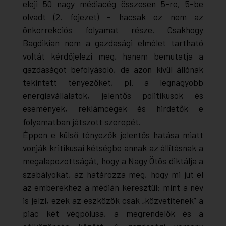
eleji 50 nagy médiacég összesen 5-re, 5-be
olvadt (2. fejezet) – hacsak ez nem az
önkorrekciós folyamat része. Csakhogy
Bagdikian nem a gazdasági elmélet tartható
voltát kérdőjelezi meg, hanem bemutatja a
gazdaságot befolyásoló, de azon kívül állónak
tekintett tényezőket, pl. a legnagyobb
energiavállalatok, jelentős politikusok és
események, reklámcégek és hirdetők e
folyamatban játszott szerepét.
Éppen e külső tényezők jelentős hatása miatt
vonják kritikusai kétségbe annak az állításnak a
megalapozottságát, hogy a Nagy Ötös diktálja a
szabályokat, az határozza meg, hogy mi jut el
az emberekhez a médián keresztül: mint a név
is jelzi, ezek az eszközök csak „közvetítenek” a
piac két végpólusa, a megrendelők és a