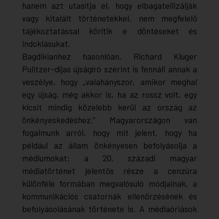
hanem azt utasítja el, hogy elbagatellizálják
vagy kitalált történetekkel, nem megfelelő
tájékoztatással körítik e döntéseket és
indoklásukat.
Bagdikianhez hasonlóan, Richard Kluger
Pulitzer-díjas újságíró szerint is fennáll annak a
veszélye, hogy „valahányszor, amikor meghal
egy újság, még akkor is, ha az rossz volt, egy
kicsit mindig közelebb kerül az ország az
önkényeskedéshez.” Magyarországon van
fogalmunk arról, hogy mit jelent, hogy ha
például az állam önkényesen befolyásolja a
médiumokat: a 20. századi magyar
médiatörténet jelentős része a cenzúra
különféle formában megvalósuló módjainak, a
kommunikációs csatornák ellenőrzésének és
befolyásolásának története is. A médiaóriások