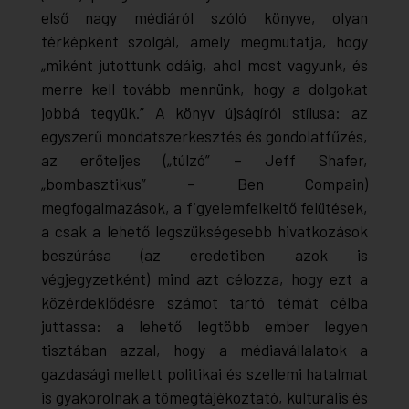
első nagy médiáról szóló könyve, olyan
térképként szolgál, amely megmutatja, hogy
„miként jutottunk odáig, ahol most vagyunk, és
merre kell tovább mennünk, hogy a dolgokat
jobbá tegyük.” A könyv újságírói stílusa: az
egyszerű mondatszerkesztés és gondolatfűzés,
az erőteljes („túlzó” – Jeff Shafer,
„bombasztikus” – Ben Compain)
megfogalmazások, a figyelemfelkeltő felütések,
a csak a lehető legszükségesebb hivatkozások
beszúrása (az eredetiben azok is
végjegyzetként) mind azt célozza, hogy ezt a
közérdeklődésre számot tartó témát célba
juttassa: a lehető legtöbb ember legyen
tisztában azzal, hogy a médiavállalatok a
gazdasági mellett politikai és szellemi hatalmat
is gyakorolnak a tömegtájékoztató, kulturális és