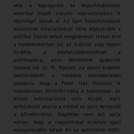
akik a legnagyobb és legbefolyásosabb
amerikai cégek irányító szervezeteiben is
tisztséget látnak el. Az ilyen összefonódások
hatásainak kimutatásánál néha egyszerűbb a
politikai lobbiérdekek megjelenését tetten érni
a médiakínálatban (vö. pl. Előszó), vagy éppen
fordítva, a médiatulajdonosoknak a
politikusokra, azok döntéseire gyakorolt
hatását (vö. pl. 10. fejezet). Az állami érdekek
beszűrődését a médiába szemléletesen
példázza, hogy a Fehér Ház többször is
szándékosan félreinformálta a tudósítókat, és
lényes információkat nem közölt, mert
befolyásolni akarta a médiát és azon keresztül
a közvéleményt. Bagdikian nem azt várja
naivan, hogy a nagypolitikai érdekek igazi
mozgatórugóit tárják fel az adófizetők előtt,