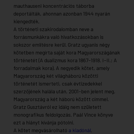
mauthauseni koncentrációs táborba
deportálták, ahonnan azonban 1944 nyarán
kiengedték.
A történeti szakirodalomban neve a
forrásmunkákra való hivatkozásokban is
sokszor említésre kerül. Gratz ugyanis négy
kötetben megírta saját kora Magyarországának
történetét
(A dualizmus kora 1867–1918. I–II.; A
forradalmak kora)
. A negyedik kötet, amely
Magyarország két világháború közötti
történetét ismerteti, csak évtizedekkel
szerzőjének halála után, 2001-ben jelent meg,
Magyarország a két háború között
címmel.
Gratz Gusztávról ez idáig nem született
monografikus feldolgozás. Paál Vince könyve
ezt a hiányt kívánja pótolni.
A kötet megvásárolható
a kiadónál
.