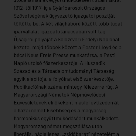
1912-től 1917-ig a Gyáriparosok Országos
Szövetségének ügyvezető igazgatói posztját
töltötte be. A két világháború között több tucat
iparvállalat igazgatótanácsában volt tag.
Újságírói pályáját a kolozsvári
Erdélyi Napló
nál
kezdte, majd többek között a
Pester Lloyd
és a
bécsi
Neue Freie Presse
munkatársa, a
Pesti
Napló
utolsó főszerkesztője. A
Huszadik
Század
és a Társadalomtudományi Társaság
egyik alapítója, a folyóirat első szerkesztője.
Publikációinak száma mintegy félezerre rúg. A
Magyarországi Németek Népművelődési
Egyesületének elnökeként másfél évtizeden át
a hazai német kisebbség és a magyarság
harmonikus együttműködéséért munkálkodott.
Magyarország német megszállása után
liberális, náciellenes, „zsidóbarát” nézeteiért a