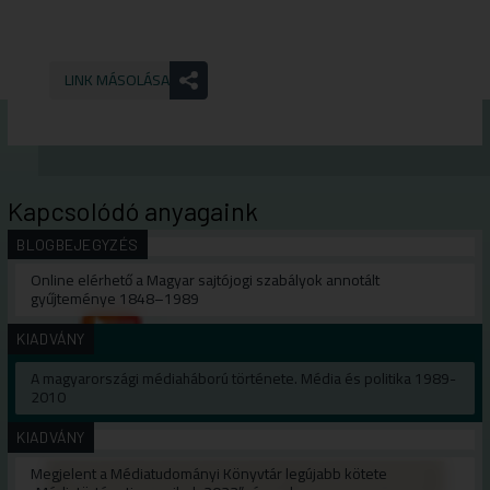
LINK MÁSOLÁSA
Kapcsolódó anyagaink
BLOGBEJEGYZÉS
Online elérhető a Magyar sajtójogi szabályok annotált
gyűjteménye 1848–1989
KIADVÁNY
A magyarországi médiaháború története. Média és politika 1989-
2010
KIADVÁNY
Megjelent a Médiatudományi Könyvtár legújabb kötete