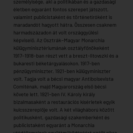
személyisége, aki a politikában és a gazdasági
életben egyaránt fontos szerepet játszott,
valamint publicistaként és történetíróként is
maradandót hagyott hátra. Összesen csaknem
harmadszázadon át volt országgyűlési
képviselő. Az Osztrák–Magyar Monarchia
külügyminisztériumának osztályfőnökeként
1917–1918-ban részt vett a breszt-litovszki és a
bukaresti béketárgyalásokon. 1917-ben
pénzügyminiszter, 1921-ben külügyminiszter
volt. Tagja volt a bécsi magyar Antibolsevista
Comiténak, majd Magyarország első bécsi
követe lett. 1921-ben IV. Károly király
bizalmasaként a restaurációs kísérletek egyik
kulcsszereplője volt. A két világháború között
politikusként, gazdasági szakemberként és
publicistaként egyaránt a Monarchia
utódállamainak együttműködéséért szállt síkra.