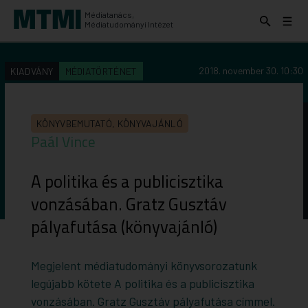
Médiatanács,
Keresés
Menü
Médiatudományi Intézet
kinyitása
kinyit
KERESÉS AZ INTÉZET ANYAGAI KÖZÖTT
Keresés
2018. november 30. 10:30
KIADVÁNY
MÉDIATÖRTÉNET
indítása
KÖNYVBEMUTATÓ, KÖNYVAJÁNLÓ
Paál Vince
A politika és a publicisztika
vonzásában. Gratz Gusztáv
pályafutása (könyvajánló)
Megjelent médiatudományi könyvsorozatunk
legújabb kötete
A politika és a publicisztika
vonzásában. Gratz Gusztáv pályafutása
címmel.