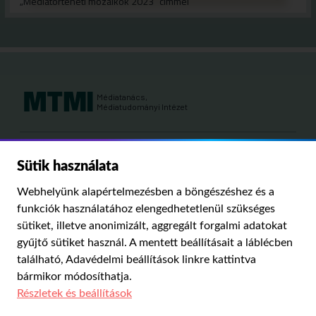
„Médiatörténeti mozaikok 2023” címmel
Médiatanács,
Médiatudományi Intézet
Kutatási területeink:
Sütik használata
MÉDIATÖRTÉNET
KÁRPÁT-MEDENCEI MÉDIAKUTATÁS
MÉDIAJOG
Webhelyünk alapértelmezésben a böngészéshez és a
MÉDIA ÉS TÁRSADALOM
funkciók használatához elengedhetetlenül szükséges
sütiket, illetve anonimizált, aggregált forgalmi adatokat
gyűjtő sütiket használ. A mentett beállításait a láblécben
PUBLIKÁCIÓINK
RÓLUNK
IMPRESSZUM
SZERZŐI JOGOK
található,
Adavédelmi beállítások
linkre kattintva
ADATVÉDELMI BEÁLLÍTÁSOK
bármikor módosíthatja.
Részletek és beállítások