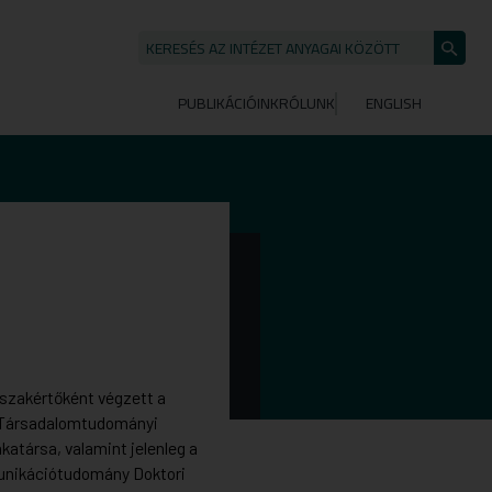
KERESÉS AZ INTÉZET ANYAGAI KÖZÖTT
Keresé
indítása
PUBLIKÁCIÓINK
RÓLUNK
ENGLISH
szakértőként végzett a
 Társadalomtudományi
atársa, valamint jelenleg a
unikációtudomány Doktori