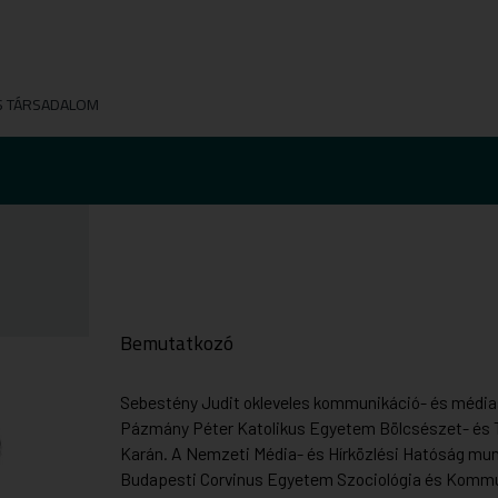
S TÁRSADALOM
Bemutatkozó
Sebestény Judit
okleveles kommunikáció- és média
Pázmány Péter Katolikus Egyetem Bölcsészet- és
Karán. A Nemzeti Média- és Hírközlési Hatóság munk
Budapesti Corvinus Egyetem Szociológia és Komm