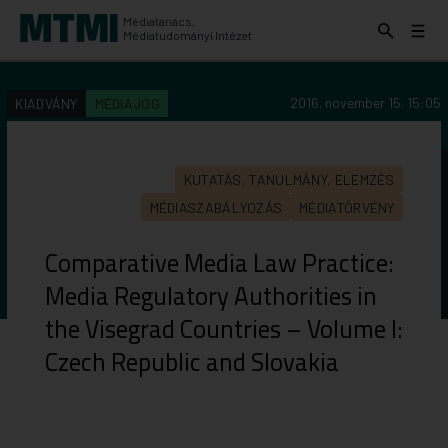
Médiatanács,
Keresés
Menü
Médiatudományi Intézet
kinyitása
kinyit
KERESÉS AZ INTÉZET ANYAGAI KÖZÖTT
Keresés
2016. november 15. 15:05
KIADVÁNY
MÉDIAJOG
indítása
KUTATÁS, TANULMÁNY, ELEMZÉS
MÉDIASZABÁLYOZÁS
MÉDIATÖRVÉNY
Comparative Media Law Practice:
Media Regulatory Authorities in
the Visegrad Countries – Volume I:
Czech Republic and Slovakia