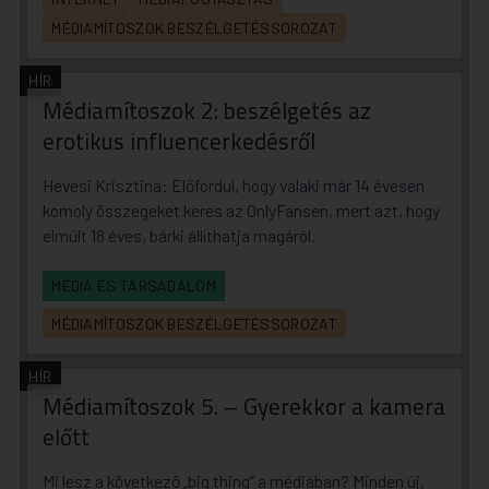
MÉDIAMÍTOSZOK BESZÉLGETÉSSOROZAT
HÍR
Médiamítoszok 2: beszélgetés az
erotikus influencerkedésről
Hevesi Krisztina: Előfordul, hogy valaki már 14 évesen
komoly összegeket keres az OnlyFansen, mert azt, hogy
elmúlt 18 éves, bárki állíthatja magáról.
MÉDIA ÉS TÁRSADALOM
MÉDIAMÍTOSZOK BESZÉLGETÉSSOROZAT
HÍR
Médiamítoszok 5. – Gyerekkor a kamera
előtt
Mi lesz a következő „big thing” a médiában? Minden új,