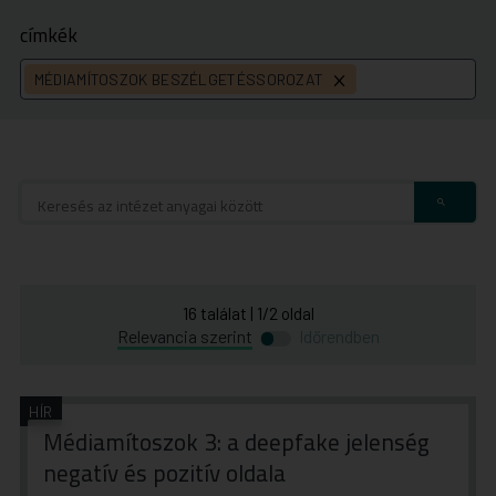
címkék
MÉDIAMÍTOSZOK BESZÉLGETÉSSOROZAT
címke
törlése
16
találat
|
1
/
2
oldal
Átváltás
Átváltás
Relevancia szerint
Időrendben
időrend
relevancia
szerinti
szerinti
rendezésre
rendezésre
HÍR
Médiamítoszok 3: a deepfake jelenség
negatív és pozitív oldala