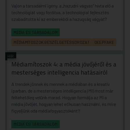
Vajon a társadalmi igény, a „hazudni vágyás” hívta elő a
technológiát vagy fordítva, a technológiai fejlesztés
szabadította ki az emberekből a hazugság vágyát?
MÉDIA ÉS TÁRSADALOM
MÉDIAMÍTOSZOK BESZÉLGETÉSSOROZAT
DEEPFAKE
HÍR
Médiamítoszok 4: a média jövőjéről és a
mesterséges intelligencia hatásairól
A trendek jönnek és mennek a médiában és a kreatív
iparban, de a mesterséges intelligencia (MI) most már
feltehetőleg velünk marad. Hogyan formálja az MI a
média jövőjét, hogyan lehet etikusan használni, és mire
figyeljünk oda médiafogyasztóként?
MÉDIA ÉS TÁRSADALOM