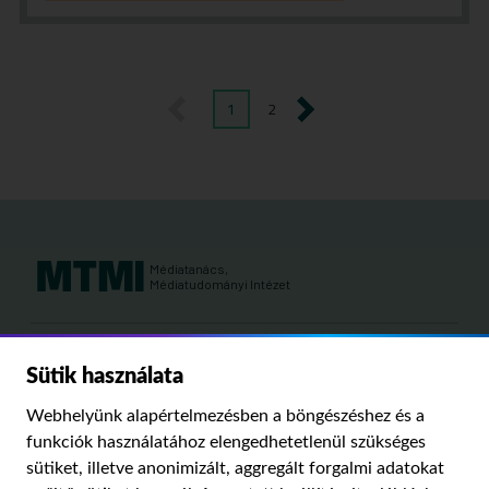
1
2
előző
következő
Médiatanács,
Médiatudományi Intézet
Kutatási területeink:
Sütik használata
MÉDIATÖRTÉNET
KÁRPÁT-MEDENCEI MÉDIAKUTATÁS
MÉDIAJOG
Webhelyünk alapértelmezésben a böngészéshez és a
MÉDIA ÉS TÁRSADALOM
funkciók használatához elengedhetetlenül szükséges
sütiket, illetve anonimizált, aggregált forgalmi adatokat