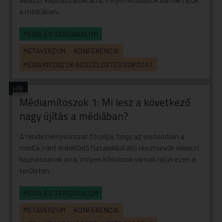
a médiában.
MÉDIA ÉS TÁRSADALOM
METAVERZUM
KONFERENCIA
MÉDIAMÍTOSZOK BESZÉLGETÉSSOROZAT
HÍR
Médiamítoszok 1: Mi lesz a következő
nagy újítás a médiában?
A rendezvénysorozat fő célja, hogy az elsősorban a
média iránt érdeklődő fiatalokból álló résztvevők választ
kaphassanak arra, milyen kihívások várnak rájuk ezen a
területen.
MÉDIA ÉS TÁRSADALOM
METAVERZUM
KONFERENCIA