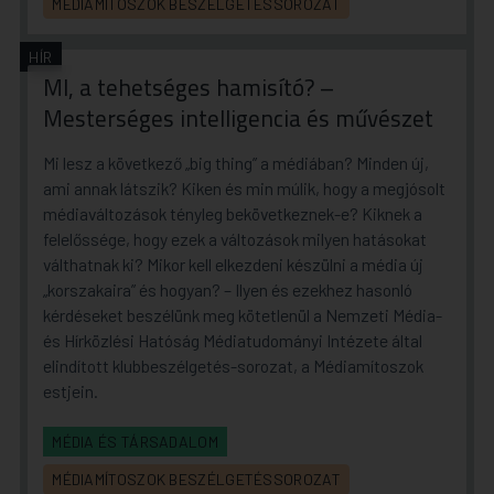
MÉDIAMÍTOSZOK BESZÉLGETÉSSOROZAT
HÍR
MI, a tehetséges hamisító? –
Mesterséges intelligencia és művészet
Mi lesz a következő „big thing” a médiában? Minden új,
ami annak látszik? Kiken és min múlik, hogy a megjósolt
médiaváltozások tényleg bekövetkeznek-e? Kiknek a
felelőssége, hogy ezek a változások milyen hatásokat
válthatnak ki? Mikor kell elkezdeni készülni a média új
„korszakaira” és hogyan? – Ilyen és ezekhez hasonló
kérdéseket beszélünk meg kötetlenül a Nemzeti Média-
és Hírközlési Hatóság Médiatudományi Intézete által
elindított klubbeszélgetés-sorozat, a Médiamítoszok
estjein.
MÉDIA ÉS TÁRSADALOM
MÉDIAMÍTOSZOK BESZÉLGETÉSSOROZAT