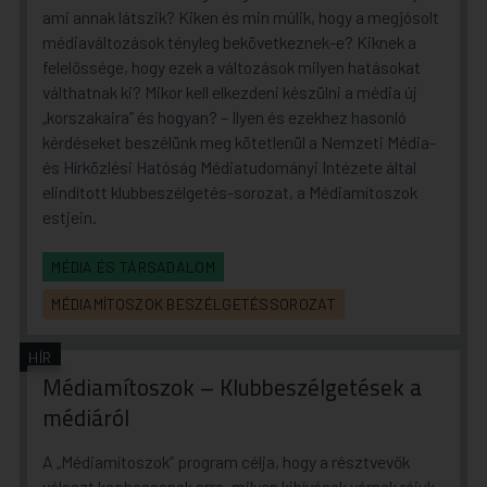
ami annak látszik? Kiken és min múlik, hogy a megjósolt
médiaváltozások tényleg bekövetkeznek-e? Kiknek a
felelőssége, hogy ezek a változások milyen hatásokat
válthatnak ki? Mikor kell elkezdeni készülni a média új
„korszakaira” és hogyan? – Ilyen és ezekhez hasonló
kérdéseket beszélünk meg kötetlenül a Nemzeti Média-
és Hírközlési Hatóság Médiatudományi Intézete által
elindított klubbeszélgetés-sorozat, a Médiamítoszok
estjein.
MÉDIA ÉS TÁRSADALOM
MÉDIAMÍTOSZOK BESZÉLGETÉSSOROZAT
HÍR
Médiamítoszok – Klubbeszélgetések a
médiáról
A „Médiamítoszok” program célja, hogy a résztvevők
választ kaphassanak arra, milyen kihívások várnak rájuk