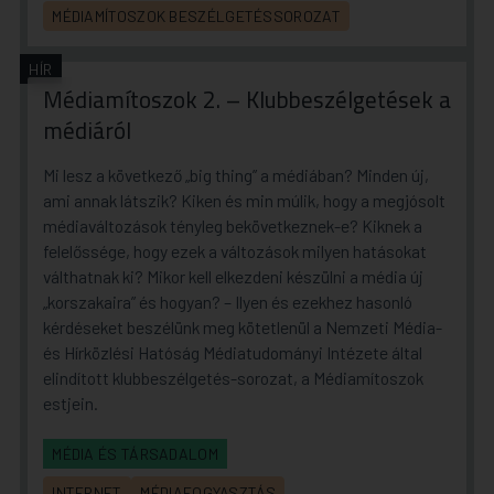
MÉDIAMÍTOSZOK BESZÉLGETÉSSOROZAT
HÍR
Médiamítoszok 2. – Klubbeszélgetések a
médiáról
Mi lesz a következő „big thing” a médiában? Minden új,
ami annak látszik? Kiken és min múlik, hogy a megjósolt
médiaváltozások tényleg bekövetkeznek-e? Kiknek a
felelőssége, hogy ezek a változások milyen hatásokat
válthatnak ki? Mikor kell elkezdeni készülni a média új
„korszakaira” és hogyan? – Ilyen és ezekhez hasonló
kérdéseket beszélünk meg kötetlenül a Nemzeti Média-
és Hírközlési Hatóság Médiatudományi Intézete által
elindított klubbeszélgetés-sorozat, a Médiamítoszok
estjein.
MÉDIA ÉS TÁRSADALOM
INTERNET
MÉDIAFOGYASZTÁS