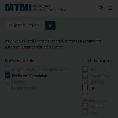
Médiatanács,
Keresés
Menü
Médiatudományi Intézet
kinyitása
kinyit
KERESÉS AZ INTÉZET ANYAGAI KÖZÖTT
Keresés
SZŰRÉSI FELTÉTELEK
indítása
Az egyes szűrési feltételek megváltoztatása azonnal és
automatikusan elindítja a szűrést.
Kutatási terület
Tartalomtípus
Kárpát-medencei médiakutatás
Kiadvány
Média és Társadalom
Tanulmány
Médiajog
Elemzés
Médiatörténet
Hír
Blogbejegyzés
Podcast
Videó